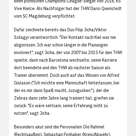
beim polnischen Champions-League-Sieger von 2016, KS
Vive Kielce. Als Nachfolger hat der THW Dario Quenstedt
vom SC Magdeburg verpflichtet.
Dafür zeichnete bereits das Duo Filip Jicha/Viktor
Szilagyi verantwortlich. "Der Kontakt nach Kiel war nie
abgerissen. Ich war schon länger in die Planungen
involviert", sagt Jicha, der von 2007 bis 2015 für den THW
spielte, dann nach Barcelona wechselte, seine Karriere
dort beendete und den THW ab nächster Saison als
Trainer übernimmt. Doch auch auf das Wissen von Alfred
Gislason ("Ich möchte eine Mannschaft hinterlassen, bei
der es mir dann Spaß macht, zuzugucken."), der die
Zebras dann zehn Jahre lang trainiert hat, greifen sie
zurück. "Es wäre seltsam, seine Erfahrung nicht zu
nutzen", sagt Jicha.
Besonders akut sind die Personalien Ole Rahmel
(Rechtsaußen), Sebastian Firnhaber (Kreis/Abwehr),