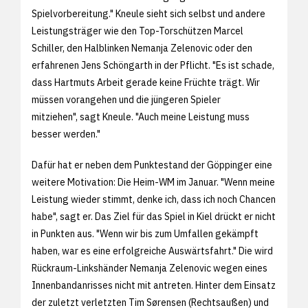
Spielvorbereitung." Kneule sieht sich selbst und andere
Leistungsträger wie den Top-Torschützen Marcel
Schiller, den Halblinken Nemanja Zelenovic oder den
erfahrenen Jens Schöngarth in der Pflicht. "Es ist schade,
dass Hartmuts Arbeit gerade keine Früchte trägt. Wir
müssen vorangehen und die jüngeren Spieler
mitziehen", sagt Kneule. "Auch meine Leistung muss
besser werden."
Dafür hat er neben dem Punktestand der Göppinger eine
weitere Motivation: Die Heim-WM im Januar. "Wenn meine
Leistung wieder stimmt, denke ich, dass ich noch Chancen
habe", sagt er. Das Ziel für das Spiel in Kiel drückt er nicht
in Punkten aus. "Wenn wir bis zum Umfallen gekämpft
haben, war es eine erfolgreiche Auswärtsfahrt." Die wird
Rückraum-Linkshänder Nemanja Zelenovic wegen eines
Innenbandanrisses nicht mit antreten. Hinter dem Einsatz
der zuletzt verletzten Tim Sørensen (Rechtsaußen) und