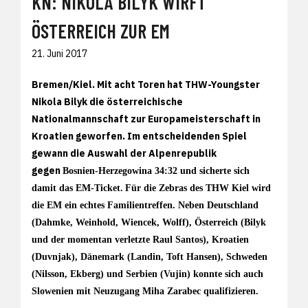
KN: NIKOLA BILYK WIRFT
ÖSTERREICH ZUR EM
21. Juni 2017
Bremen/Kiel. Mit acht Toren hat THW-Youngster
Nikola Bilyk die österreichische
Nationalmannschaft zur Europameisterschaft in
Kroatien geworfen. Im entscheidenden Spiel
gewann die Auswahl der Alpenrepublik
gegen
Bosnien-Herzegowina 34:32 und sicherte sich
damit das EM-Ticket.
Für die Zebras des THW Kiel wird
die EM ein echtes Familientreffen. Neben Deutschland
(Dahmke, Weinhold, Wiencek, Wolff), Österreich (Bilyk
und der momentan verletzte Raul Santos), Kroatien
(Duvnjak), Dänemark (Landin, Toft Hansen), Schweden
(Nilsson, Ekberg) und Serbien (Vujin) konnte sich auch
Slowenien mit Neuzugang Miha Zarabec qualifizieren.