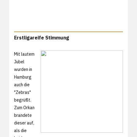
Erstligareife Stimmung
Mit lautem
Jubel
wurden in
Hamburg
auch die
"Zebras"
begrüßt.
Zum Orkan
brandete
dieser auf,
als die