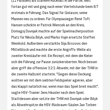
(11 Paraden) als starkem Rückhalt in die Partie, hielt
fortan gut mit und ging nach einer Viertelstunde beim 8:7
erstmals in Führung. Das Signal für Gislason, seine
Mannen neu zu ordnen. Für Olympiasieger René Toft
Hansen schickte er Patrick Wiencek an den Kreis,
Domagoj Duvnjak machte auf der Spielmacherposition
Platz für Nikola Bilyk, und Marko Vujin ersetzte Steffen
Weinhold. Außerdem verstärkte Ilija Brozovic den
Mittelblock und machte die erste Angriffs-Welle als
zweiter Kreisläufer mit. Ein Rezept, mit dem die Kieler
sich die Führung zur Pause zurückeroberten. Noch besser
aber griff die offensive 3:2:1-Abwehr, mit der der THW in
die zweite Halbzeit startete. "Gegen diese Deckung
wollten wir mit dem siebten Feldspieler agieren, aber
das klappt natürlich nur, wenn man das Spiel breit macht",
sagte HSV-Trainer Jens Häusler nach dem Spiel.
Stattdessen aber setzte der THW mit Duvnjak oder Bilyk
als Abwehrspitze die HSV-Rückraum-Säulen Jan Torben