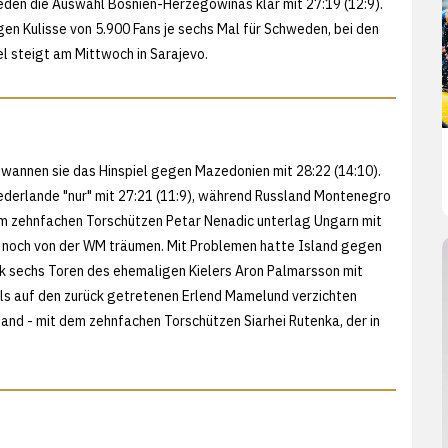
en die Auswahl Bosnien-Herzegowinas klar mit 27:19 (12:9).
gen Kulisse von 5.900 Fans je sechs Mal für Schweden, bei den
el steigt am Mittwoch in Sarajevo.
ewannen sie das Hinspiel gegen Mazedonien mit 28:22 (14:10).
ederlande "nur" mit 27:21 (11:9), während Russland Montenegro
 dem zehnfachen Torschützen Petar Nenadic unterlag Ungarn mit
te noch von der WM träumen. Mit Problemen hatte Island gegen
k sechs Toren des ehemaligen Kielers Aron Palmarsson mit
ls auf den zurück getretenen Erlend Mamelund verzichten
land - mit dem zehnfachen Torschützen Siarhei Rutenka, der in