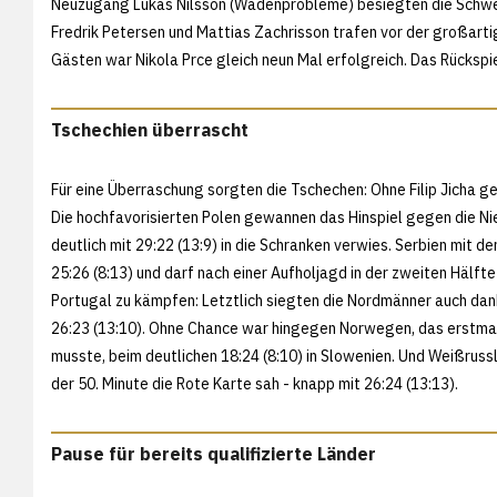
Neuzugang Lukas Nilsson (Wadenprobleme) besiegten die Schwed
Fredrik Petersen und Mattias Zachrisson trafen vor der großarti
Gästen war Nikola Prce gleich neun Mal erfolgreich. Das Rückspi
Tschechien überrascht
Für eine Überraschung sorgten die Tschechen: Ohne Filip Jicha g
Die hochfavorisierten Polen gewannen das Hinspiel gegen die Ni
deutlich mit 29:22 (13:9) in die Schranken verwies. Serbien mit
25:26 (8:13) und darf nach einer Aufholjagd in der zweiten Hälf
Portugal zu kämpfen: Letztlich siegten die Nordmänner auch dan
26:23 (13:10). Ohne Chance war hingegen Norwegen, das erstma
musste, beim deutlichen 18:24 (8:10) in Slowenien. Und Weißruss
der 50. Minute die Rote Karte sah - knapp mit 26:24 (13:13).
Pause für bereits qualifizierte Länder