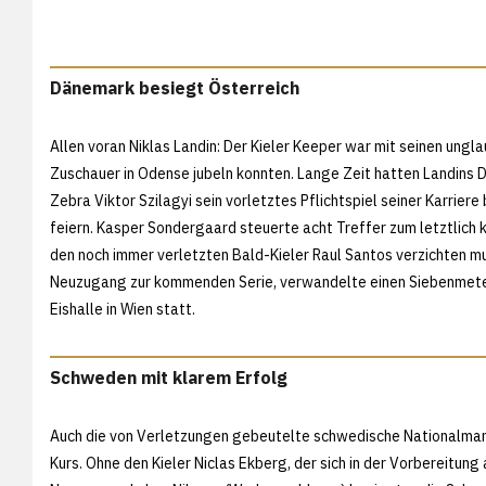
Dänemark besiegt Österreich
Allen voran Niklas Landin: Der Kieler Keeper war mit seinen ung
Zuschauer in Odense jubeln konnten. Lange Zeit hatten Landins 
Zebra Viktor Szilagyi sein vorletztes Pflichtspiel seiner Karrier
feiern. Kasper Sondergaard steuerte acht Treffer zum letztlich k
den noch immer verletzten Bald-Kieler Raul Santos verzichten mu
Neuzugang zur kommenden Serie, verwandelte einen Siebenmeter.
Eishalle in Wien statt.
Schweden mit klarem Erfolg
Auch die von Verletzungen gebeutelte schwedische Nationalmann
Kurs. Ohne den Kieler Niclas Ekberg, der sich in der Vorbereitun