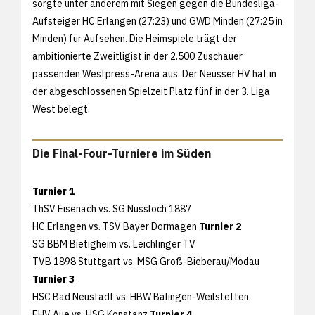
sorgte unter anderem mit Siegen gegen die Bundesliga-
Aufsteiger HC Erlangen (27:23) und GWD Minden (27:25 in
Minden) für Aufsehen. Die Heimspiele trägt der
ambitionierte Zweitligist in der 2.500 Zuschauer
passenden Westpress-Arena aus. Der Neusser HV hat in
der abgeschlossenen Spielzeit Platz fünf in der 3. Liga
West belegt.
Die Final-Four-Turniere im Süden
Turnier 1
ThSV Eisenach vs. SG Nussloch 1887
HC Erlangen vs. TSV Bayer Dormagen
Turnier 2
SG BBM Bietigheim vs. Leichlinger TV
TVB 1898 Stuttgart vs. MSG Groß-Bieberau/Modau
Turnier 3
HSC Bad Neustadt vs. HBW Balingen-Weilstetten
EHV Aue vs. HSG Konstanz
Turnier 4