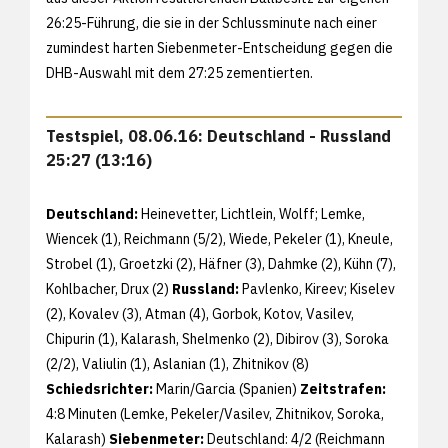
26:25-Führung, die sie in der Schlussminute nach einer
zumindest harten Siebenmeter-Entscheidung gegen die
DHB-Auswahl mit dem 27:25 zementierten.
Testspiel, 08.06.16: Deutschland - Russland
25:27 (13:16)
Deutschland:
Heinevetter, Lichtlein, Wolff; Lemke,
Wiencek (1), Reichmann (5/2), Wiede, Pekeler (1), Kneule,
Strobel (1), Groetzki (2), Häfner (3), Dahmke (2), Kühn (7),
Kohlbacher, Drux (2)
Russland:
Pavlenko, Kireev; Kiselev
(2), Kovalev (3), Atman (4), Gorbok, Kotov, Vasilev,
Chipurin (1), Kalarash, Shelmenko (2), Dibirov (3), Soroka
(2/2), Valiulin (1), Aslanian (1), Zhitnikov (8)
Schiedsrichter:
Marin/Garcia (Spanien)
Zeitstrafen:
4:8 Minuten (Lemke, Pekeler/Vasilev, Zhitnikov, Soroka,
Kalarash)
Siebenmeter:
Deutschland: 4/2 (Reichmann