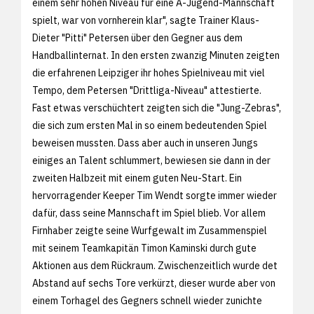
einem sehr hohen Niveau für eine A-Jugend-Mannschaft
spielt, war von vornherein klar", sagte Trainer Klaus-
Dieter "Pitti" Petersen über den Gegner aus dem
Handballinternat. In den ersten zwanzig Minuten zeigten
die erfahrenen Leipziger ihr hohes Spielniveau mit viel
Tempo, dem Petersen "Drittliga-Niveau" attestierte.
Fast etwas verschüchtert zeigten sich die "Jung-Zebras",
die sich zum ersten Mal in so einem bedeutenden Spiel
beweisen mussten. Dass aber auch in unseren Jungs
einiges an Talent schlummert, bewiesen sie dann in der
zweiten Halbzeit mit einem guten Neu-Start. Ein
hervorragender Keeper Tim Wendt sorgte immer wieder
dafür, dass seine Mannschaft im Spiel blieb. Vor allem
Firnhaber zeigte seine Wurfgewalt im Zusammenspiel
mit seinem Teamkapitän Timon Kaminski durch gute
Aktionen aus dem Rückraum. Zwischenzeitlich wurde det
Abstand auf sechs Tore verkürzt, dieser wurde aber von
einem Torhagel des Gegners schnell wieder zunichte