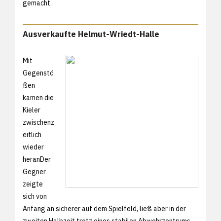
gemacht.
Ausverkaufte Helmut-Wriedt-Halle
Mit
Gegenstö
ßen
kamen die
Kieler
zwischenz
eitlich
wieder
heranDer
Gegner
zeigte
sich von
Anfang an sicherer auf dem Spielfeld, ließ aber in der
zweiten Halbzeit trotz eines stabilen Abwehrzentrums