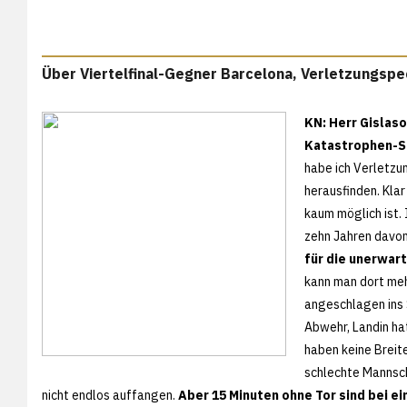
Über Viertelfinal-Gegner Barcelona, Verletzungsp
KN: Herr Gislaso
Katastrophen-Sai
habe ich Verletzu
herausfinden. Klar
kaum möglich ist.
zehn Jahren davon
für die unerwar
kann man dort meh
angeschlagen ins S
Abwehr, Landin ha
haben keine Breit
schlechte Mannsch
nicht endlos auffangen.
Aber 15 Minuten ohne Tor sind bei e