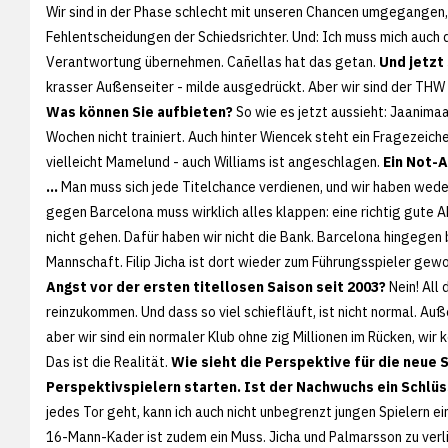
Wir sind in der Phase schlecht mit unseren Chancen umgegangen
Fehlentscheidungen der Schiedsrichter. Und: Ich muss mich auch
Verantwortung übernehmen. Cañellas hat das getan.
Und jetzt
krasser Außenseiter - milde ausgedrückt. Aber wir sind der THW 
Was können Sie aufbieten?
So wie es jetzt aussieht: Jaanimaa
Wochen nicht trainiert. Auch hinter Wiencek steht ein Fragezeiche
vielleicht Mamelund - auch Williams ist angeschlagen.
Ein Not-
...
Man muss sich jede Titelchance verdienen, und wir haben wed
gegen Barcelona muss wirklich alles klappen: eine richtig gute 
nicht gehen. Dafür haben wir nicht die Bank. Barcelona hingegen b
Mannschaft. Filip Jicha ist dort wieder zum Führungsspieler gewo
Angst vor der ersten titellosen Saison seit 2003?
Nein! All 
reinzukommen. Und dass so viel schiefläuft, ist nicht normal. Au
aber wir sind ein normaler Klub ohne zig Millionen im Rücken, wi
Das ist die Realität.
Wie sieht die Perspektive für die neue S
Perspektivspielern starten. Ist der Nachwuchs ein Schlüs
jedes Tor geht, kann ich auch nicht unbegrenzt jungen Spielern ei
16-Mann-Kader ist zudem ein Muss. Jicha und Palmarsson zu verli