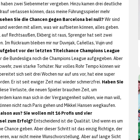
, haben zwei Siebenmeter vergeben. Hinzu kamen drei deutliche
 drauf verlassen können, dass meine Führungsspieler mehr
 sehen Sie die Chancen gegen Barcelona bei null?
Wir sind
und werden mit allem, was wir aufbieten können, alles geben.
 auf Rechtsaußen, Ekberg ist raus, Sprenger hat seit zwei
n. Im Rückraum bleiben mir nur Duvnjak, Cañellas, Vujin und
Aufgebot vor der letzten Titelchance Champions League
er die Bundesliga noch die Champions League aufgegeben. Aber
Abwehr, zwei starke Torhüter. Nur volles Rohr Tempo können wir
ereitet sich seit drei Wochen nur auf uns vor, hat eine super
rden. Er ist seit ewiger Zeit mal wieder schmerzfrei.
Haben Sie
diese Verluste, die neuen Spieler brauchen Zeit, um
ßerdem kann man sich in der Vergangenheit suhlen, wie man will,
r können nicht nach Paris gehen und Mikkel Hansen wegkaufen.
aison aus? Sie wollen mit 16 Profis und vier
sel zum Erfolg?
Entscheidend ist die Qualität. Und wenn es um
ne Chance geben. Aber dieser Schritt ist das einzig Richtige, der
eren, war nicht meine Wunschvorstellung. Aber auf lange Sicht