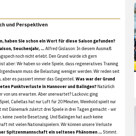
ech und Perspektiven
n, haben Sie schon ein Wort für diese Saison gefunden?
son, Seuchenjahr, ...
Alfred Gislason: In diesem Ausmaß
ngspech noch nicht erlebt. Den Grund würde ich gern
 ist aber: Wir haben so viele Spiele, dass regeneratives Training
 Irgendwann muss die Belastung weniger werden. Wir reden seit
, aber es passiert immer das Gegenteil.
Was war der Grund
teten Punktverluste in Hannover und Balingen?
Natürlich
r von uns erwarten. Aber unerwartet? Lackovic ging
piel, Cañellas hat nur Luft für 20 Minuten, Weinhold spielt nur
t mit Dänemark zuletzt drei Spiele in drei Tagen gemacht - wir
e, keine zweite Besetzung. Und Balingen hat auch keine
aft mit vielen Nationalspielern. Wir können unsere Verluste
iner Spitzenmannschaft ein seltenes Phänomen ...
Stimmt.