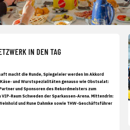
ETZWERK IN DEN TAG
nsaft macht die Runde, Spiegeleier werden im Akkord
n Käse- und Wurstspezialitäten genauso wie Obstsalat:
 Partner und Sponsoren des Rekordmeisters zum
n VIP-Raum Schweden der Sparkassen-Arena. Mittendrin:
n Weinhold und Rune Dahmke sowie THW-Geschäftsführer