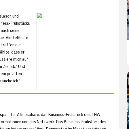
islason und
iness-Frühstücks
 nach seiner
e-Viertelfinale
 treffen die
ählte, dass er
ussiere mich auf
n Ziel ab." Und
 dem privaten
auche ich."
tspannter Atmosphäre: das Business-Frühstück des THW
formationen und das Netzwerk: Das Business-Frühstück des
ftig an jedem ersten Werk-Donnerstag im Monat stattfinden.