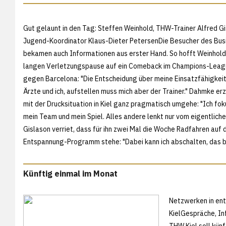
Gut gelaunt in den Tag: Steffen Weinhold, THW-Trainer Alfred G
Jugend-Koordinator Klaus-Dieter PetersenDie Besucher des Bus
bekamen auch Informationen aus erster Hand. So hofft Weinhold
langen Verletzungspause auf ein Comeback im Champions-Leagu
gegen Barcelona: "Die Entscheidung über meine Einsatzfähigkeit
Ärzte und ich, aufstellen muss mich aber der Trainer." Dahmke erz
mit der Drucksituation in Kiel ganz pragmatisch umgehe: "Ich fok
mein Team und mein Spiel. Alles andere lenkt nur vom eigentliche
Gislason verriet, dass für ihn zwei Mal die Woche Radfahren auf
Entspannung-Programm stehe: "Dabei kann ich abschalten, das br
Künftig einmal im Monat
Netzwerken in en
KielGespräche, In
THW Kiel soll kün