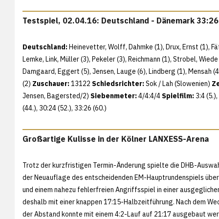
Testspiel, 02.04.16: Deutschland - Dänemark 33:26
Deutschland:
Heinevetter, Wolff, Dahmke (1), Drux, Ernst (1), Fät
Lemke, Link, Müller (3), Pekeler (3), Reichmann (1), Strobel, Wied
Damgaard, Eggert (5), Jensen, Lauge (6), Lindberg (1), Mensah (4
(2)
Zuschauer:
13122
Schiedsrichter:
Sok / Lah (Slowenien)
Ze
Jensen, Bagersted/2)
Siebenmeter:
4/4:4/4
Spielfilm:
3:4 (5.),
(44.), 30:24 (52.), 33:26 (60.)
Großartige Kulisse in der Kölner LANXESS-Arena
Trotz der kurzfristigen Termin-Änderung spielte die DHB-Auswahl 
der Neuauflage des entscheidenden EM-Hauptrundenspiels über
und einem nahezu fehlerfreien Angriffsspiel in einer ausgegliche
deshalb mit einer knappen 17:15-Halbzeitführung. Nach dem We
der Abstand konnte mit einem 4:2-Lauf auf 21:17 ausgebaut wer