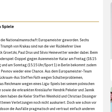
 Spiele
st die Nationalmannschaft Europameister geworden. Sechs
riumph von Krakau sind nun die vier Rückkehrer Uwe
k Groetzki, Paul Drux und Silvio Heinevetter wieder dabei. Beim
derspiel-Doppel gegen Asienmeister Katar am Freitag (18.15
ig und am Sonntag (15.15 Uhr/Sport 1) in Berlin bekommt zudem
ni Pevnov wieder eine Chance. Aus dem Europameister-Team
ückraum-Ass Steffen Fäth wegen Schulterproblemen,
s Reichmann wegen eines Liga-Spiels bei seinem polnischen
e sowie die erkrankten Kreisläufer Hendrik Pekeler und Jannik
dem haben die Kieler Steffen Weinhold und Christian Dissinger
littenen Verletzungen noch nicht auskuriert. Doch wie schon vor
rdsson die Ausfälle pragmatisch und vertraut einfach anderen