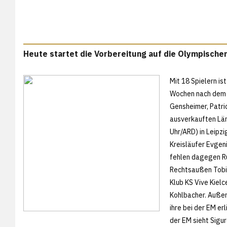
Heute startet die Vorbereitung auf die Olympischen
Mit 18 Spielern i
Wochen nach dem T
Gensheimer, Patric
ausverkauften Län
Uhr/ARD) in Leipz
Kreisläufer Evge
fehlen dagegen R
Rechtsaußen Tobia
Klub KS Vive Kielc
Kohlbacher. Außer
ihre bei der EM er
der EM sieht Sigu