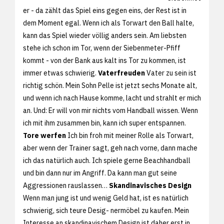
er - da zählt das Spiel eins gegen eins, der Rest ist in
dem Moment egal. Wenn ich als Torwart den Ball halte,
kann das Spiel wieder völlig anders sein. Am liebsten
stehe ich schon im Tor, wenn der Siebenmeter-Pfiff
kommt - von der Bank aus kalt ins Tor zu kommen, ist
immer etwas schwierig.
Vaterfreuden
Vater zu sein ist
richtig schön. Mein Sohn Pelle ist jetzt sechs Monate alt,
und wenn ich nach Hause komme, lacht und strahlt er mich
an. Und: Er will von mir nichts vom Handball wissen. Wenn
ich mit ihm zusammen bin, kann ich super entspannen.
Tore werfen
Ich bin froh mit meiner Rolle als Torwart,
aber wenn der Trainer sagt, geh nach vorne, dann mache
ich das natürlich auch. Ich spiele gerne Beachhandball
und bin dann nur im Angriff. Da kann man gut seine
Aggressionen rauslassen…
Skandinavisches Design
Wenn man jung ist und wenig Geld hat, ist es natürlich
schwierig, sich teure Desig- nermöbel zu kaufen. Mein
Interesse an skandinavischem Design ist daher erst in