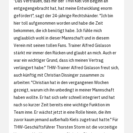
"Das Vertrauen, das mir der THW Kiel von Beginn an
entgegengebracht hat, hat meine Entwicklung enorm
gefördert", sagt der 24-jährige Rechtshänder. "Ich bin
hier toll aufgenommen worden und habe die Zeit
bekommen, die ich benötigt habe. Ich fühle mich
unglaublich wohl in dieser Mannschaft und in diesem
Verein mit seinen tollen Fans. Trainer Alfred Gislason
stärkt mir immer den Rücken und glaubt an mich. Auch er
war ein wichtiger Grund, dass ich meinen Vertrag
verlängert habe." THW-Trainer Alfred Gislason freut sich,
auch künftig mit Christian Dissinger zusammen zu
arbeiten: "Christian hat in den vergangenen Wochen
gezeigt, warum ich ihn unbedingt in meiner Mannschaft
haben wollte. Er hat sich sehr schnell integriert und hat
nach so kurzer Zeit bereits eine wichtige Funktion im
Team inne. Er wächst jetzt in eine Rolle hinein, die ihm
zuvor kaum jemand außerhalb Kiels zugetraut hatte." Für
THW-Geschäftsführer Thorsten Storm ist die vorzeitige