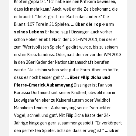
Knoten geplatzt. "Ich habe meinen Kritikern bewiesen,
dass ich mehr kann." Auch, weil er die Zeit bekommt, die
er braucht. "Jetzt greift ein Rad in das andere." Die
Bilanz: 107 Tore in 31 Spielen.
... über die Top-Form
seines Lebens
Er habe, sagt Dissinger, auch vorher
schon Höhen erlebt: Nach der U 21-WM 2011, bei der er
zum "Wertvollsten Spieler" gekürt wurde, bis zu seinem
ersten Kreuzbandriss. Oder, nachdem er vor der WM 2013
in den 28er Kader der Nationalmannschaft berufen
wurde. "Ja, ich bin schon sehr gut in Form. Aber ich hoffe,
dass es noch besser geht."
... über Filip Jicha und
Pierre-Emerick Aubameyang
Dissinger ist Fan von
Borussia Dortmund seit seiner Kindheit, obwohl man in
Ludwigshafen eher zu Kaiserslautern oder Waldhof
Mannheim tendiert. Aubameyang sei ein "verrückter
Vogel, schnell und gut". Mit Filip Jicha hätte der 24-
Jährige hingegen gern zusammengespielt. "Er verkörpert
den perfekten Spieler. Schade, dass er weg ist."
... über