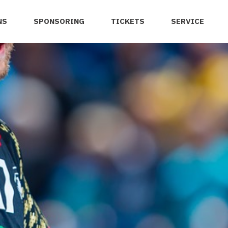
NS
SPONSORING
TICKETS
SERVICE