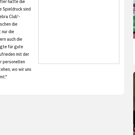
fler hatte die
 Spieldruck sind
ebra Club'-
ischen die
 nur die
ern auch die
rgte für gute
ufrieden mit der
er personellen
tehen, wo wir uns
mt."