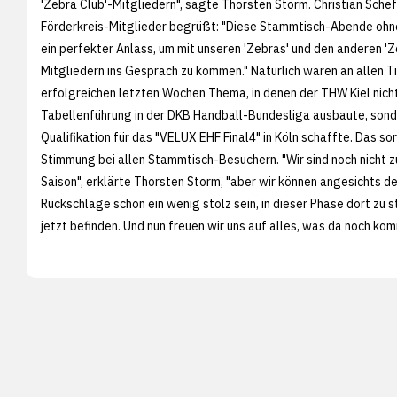
'Zebra Club'-Mitgliedern", sagte Thorsten Storm. Christian Schef
Förderkreis-Mitglieder begrüßt: "Diese Stammtisch-Abende ohne
ein perfekter Anlass, um mit unseren 'Zebras' und den anderen 'Z
Mitgliedern ins Gespräch zu kommen." Natürlich waren an allen T
erfolgreichen letzten Wochen Thema, in denen der THW Kiel nicht
Tabellenführung in der DKB Handball-Bundesliga ausbaute, sond
Qualifikation für das "VELUX EHF Final4" in Köln schaffte. Das so
Stimmung bei allen Stammtisch-Besuchern. "Wir sind noch nicht z
Saison", erklärte Thorsten Storm, "aber wir können angesichts d
Rückschläge schon ein wenig stolz sein, in dieser Phase dort zu s
jetzt befinden. Und nun freuen wir uns auf alles, was da noch kom