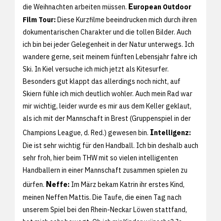
E
die Weihnachten arbeiten müssen.
uropean Outdoor
Film Tour:
Diese Kurzfilme beeindrucken mich durch ihren
dokumentarischen Charakter und die tollen Bilder. Auch
ich bin bei jeder Gelegenheit in der Natur unterwegs. Ich
wandere gerne, seit meinem fünften Lebensjahr fahre ich
Ski. In Kiel versuche ich mich jetzt als Kitesurfer.
Besonders gut klappt das allerdings noch nicht, auf
Skiern fühle ich mich deutlich wohler. Auch mein Rad war
mir wichtig, leider wurde es mir aus dem Keller geklaut,
als ich mit der Mannschaft in Brest (Gruppenspiel in der
I
Champions League, d. Red.) gewesen bin.
ntelligenz:
Die ist sehr wichtig für den Handball. Ich bin deshalb auch
sehr froh, hier beim THW mit so vielen intelligenten
Handballern in einer Mannschaft zusammen spielen zu
N
dürfen.
effe:
Im März bekam Katrin ihr erstes Kind,
meinen Neffen Mattis. Die Taufe, die einen Tag nach
unserem Spiel bei den Rhein-Neckar Löwen stattfand,