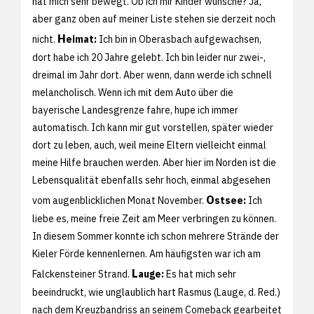
hat mich sehr bewegt. Ob ich mir Kinder wünsche? Ja,
aber ganz oben auf meiner Liste stehen sie derzeit noch
H
nicht.
eimat:
Ich bin in Oberasbach aufgewachsen,
dort habe ich 20 Jahre gelebt. Ich bin leider nur zwei-,
dreimal im Jahr dort. Aber wenn, dann werde ich schnell
melancholisch. Wenn ich mit dem Auto über die
bayerische Landesgrenze fahre, hupe ich immer
automatisch. Ich kann mir gut vorstellen, später wieder
dort zu leben, auch, weil meine Eltern vielleicht einmal
meine Hilfe brauchen werden. Aber hier im Norden ist die
Lebensqualität ebenfalls sehr hoch, einmal abgesehen
O
vom augenblicklichen Monat November.
stsee:
Ich
liebe es, meine freie Zeit am Meer verbringen zu können.
In diesem Sommer konnte ich schon mehrere Strände der
Kieler Förde kennenlernen. Am häufigsten war ich am
L
Falckensteiner Strand.
auge:
Es hat mich sehr
beeindruckt, wie unglaublich hart Rasmus (Lauge, d. Red.)
nach dem Kreuzbandriss an seinem Comeback gearbeitet