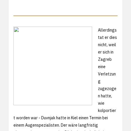
Allerdings
tat er dies
nicht, weil
er sich in
Zagreb
eine
Verletzun
g
zugezoge
n hatte,
wie
kolportier
t worden war - Duvnjak hatte in Kiel einen Termin bei
einem Augenspezialisten. Der wäre langfristig