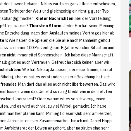
ist den Löwen bekannt. Niklas wird sich ganz alleine entscheiden,
esten Torhüter der Welt und gleichzeitig ein richtig guter Typ,
ir abhängig machen.
Kieler Nachrichten:
Bei der Vorstellung
pfiffen, warum?
Thorsten Storm:
Jeder Fan hat seine Meinung
e Entscheidung, nach dem Auslaufen meines Vertrages hier ab
ten:
Wie haben die Spieler, die Sie alle nach Mannheim geholt
dass ich immer 100 Prozent gebe. Egal, in welcher Situation und
ren nicht immer eitel Sonnenschein. Ich habe diese Mannschaft
lb gibt es auch Vertrauen. Gefreut hat sich keiner, aber wir
achrichten:
Wie hat Nikolaj Jacobsen, der neue Trainer, darauf
r Nikolaj, aber er hat es verstanden, unsere Beziehung hat sich
befreundet. Man darf das alles auch nicht überbewerten. Das wird
eeinflussen, wenn das Umfeld so ruhig bleibt wie in den letzten
schied überrascht? Oder warum ist es so schwierig, einen
ufen, und es wird auch viel zu viel Wirbel gemacht. Ich habe
it man hier planen kann. Mir liegt dieser Klub sehr am Herzen,
eben Jahren intensiver Zusammenarbeit bin ich mit Daniel Hopp
em Aufsichtsrat der Löwen angehört, aber natürlich eine sehr