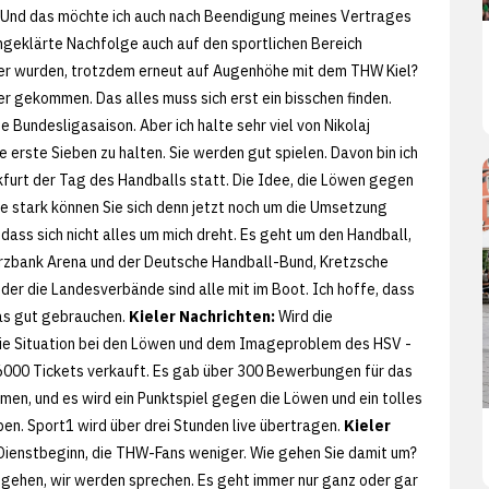
et. Und das möchte ich auch nach Beendigung meines Vertrages
ungeklärte Nachfolge auch auf den sportlichen Bereich
ster wurden, trotzdem erneut auf Augenhöhe mit dem THW Kiel?
ner gekommen. Das alles muss sich erst ein bisschen finden.
te Bundesligasaison. Aber ich halte sehr viel von Nikolaj
 erste Sieben zu halten. Sie werden gut spielen. Davon bin ich
kfurt der Tag des Handballs statt. Die Idee, die Löwen gegen
ie stark können Sie sich denn jetzt noch um die Umsetzung
 dass sich nicht alles um mich dreht. Es geht um den Handball,
erzbank Arena und der Deutsche Handball-Bund, Kretzsche
oder die Landesverbände sind alle mit im Boot. Ich hoffe, dass
das gut gebrauchen.
Kieler Nachrichten:
Wird die
h die Situation bei den Löwen und dem Imageproblem des HSV -
6000 Tickets verkauft. Es gab über 300 Bewerbungen für das
men, und es wird ein Punktspiel gegen die Löwen und ein tolles
en. Sport1 wird über drei Stunden live übertragen.
Kieler
n Dienstbeginn, die THW-Fans weniger. Wie gehen Sie damit um?
ugehen, wir werden sprechen. Es geht immer nur ganz oder gar