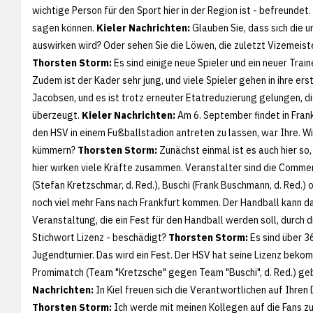
wichtige Person für den Sport hier in der Region ist - befreund
sagen können.
Kieler Nachrichten:
Glauben Sie, dass sich die 
auswirken wird? Oder sehen Sie die Löwen, die zuletzt Vizemei
Thorsten Storm:
Es sind einige neue Spieler und ein neuer Trai
Zudem ist der Kader sehr jung, und viele Spieler gehen in ihre ers
Jacobsen, und es ist trotz erneuter Etatreduzierung gelungen, die
überzeugt.
Kieler Nachrichten:
Am 6. September findet in Fran
den HSV in einem Fußballstadion antreten zu lassen, war Ihre. W
kümmern?
Thorsten Storm:
Zunächst einmal ist es auch hier so,
hier wirken viele Kräfte zusammen. Veranstalter sind die Comm
(Stefan Kretzschmar, d. Red.), Buschi (Frank Buschmann, d. Red.) 
noch viel mehr Fans nach Frankfurt kommen. Der Handball kann 
Veranstaltung, die ein Fest für den Handball werden soll, durc
Stichwort Lizenz - beschädigt?
Thorsten Storm:
Es sind über 3
Jugendturnier. Das wird ein Fest. Der HSV hat seine Lizenz bekom
Promimatch (Team "Kretzsche" gegen Team "Buschi", d. Red.) geb
Nachrichten:
In Kiel freuen sich die Verantwortlichen auf Ihre
Thorsten Storm:
Ich werde mit meinen Kollegen auf die Fans z