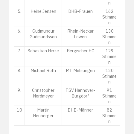
n
5.
Heine Jensen
DHB-Frauen
162
Stimme
n
6.
Gudmundur
Rhein-Neckar
130
Gudmundsson
Löwen
Stimme
n
7.
Sebastian Hinze
Bergischer HC
129
Stimme
n
8.
Michael Roth
MT Melsungen
120
Stimme
n
9.
Christopher
TSV Hannover-
91
Nordmeyer
Burgdorf
Stimme
n
10
Martin
DHB-Männer
82
.
Heuberger
Stimme
n