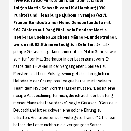
THW Kiel 1620 Punkte auf sich. Dem Isländer
folgen Martin Schwalb vom HSV Hamburg (890
Punkte) und Flensburgs Ljubomir Vranjes (617).
Frauen-Bundestrainer Heine Jensen landete mit
162 Zählern auf Rang fünf, sein Pendant Martin
Heuberger, seines Zeichens Männer-Bundestrainer,
wurde mit 82 Stimmen lediglich Zehnter.
Der 54-
jährige Gislason lag damit zum dritten Mal in Serie sowie
zum fünften Mal überhaupt in der Lesergunst vorn. Er
hatte den THW Kiel in der vergangenen Spielzeit zu
Meisterschaft und Pokalgewinn geführt. Lediglich im
Halbfinale der Champions League hatte er mit seinem
Team dem HSV den Vortritt lassen müssen. "Das ist eine
riesige Auszeichnung für mich, die ich auch der Leistung
meiner Mannschaft verdanke", sagte Gislason. "Gerade in
Deutschland ist es schwer, eine solche Ehrung zu
erhalten. Hier arbeiten sehr viele gute Trainer." Offenbar
hätten die Leser nicht nur die vergangene Saison