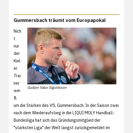
Gummersbach träumt vom Europapokal
Nich
t
nur
der
Kiel
er
Trai
ner
Gudjon Valur Sigurdsson
wei
ß
um die Stärken des VfL Gummersbach. In der Saison zwei
nach dem Wiederaufstieg in die LIQUI MOLY Handball-
Bundesliga hat sich das Gründungsmitglied der
"stärksten Liga" der Welt längst zurückgemeldet im