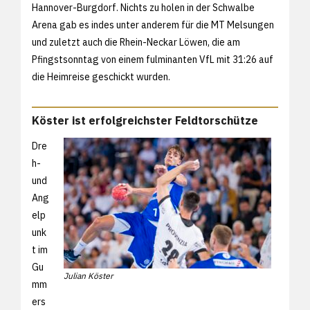
Hannover-Burgdorf. Nichts zu holen in der Schwalbe
Arena gab es indes unter anderem für die MT Melsungen
und zuletzt auch die Rhein-Neckar Löwen, die am
Pfingstsonntag von einem fulminanten VfL mit 31:26 auf
die Heimreise geschickt wurden.
Köster ist erfolgreichster Feldtorschütze
Dre
h-
und
Ang
elp
unk
t im
Gu
Julian Köster
mm
ers