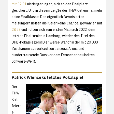
mit 32:31
niedergerungen, sich so den Finalplatz
gesichert. Und in diesem zeigte der THW Kiel einmal mehr
seine Finalklasse: Den eigentlich favorisierten
Melsungern ließen die Kieler keine Chance, gewannen mit
28:23
und holten sich zum ersten Mal nach 2022, dem
letzten Finalturnier in Hamburg, wieder den Titel des
DHB-Pokalsiegers! Die "weiße Wand" in der mit 20.000
Zuschauern ausverkauften Lanxess Arena und
hunderttausende Fans vor dem Fernseher bejubelten
Schwarz-Weiß.
Patrick Wienceks letztes Pokalspiel
Der
THW
Kiel
feiert
e