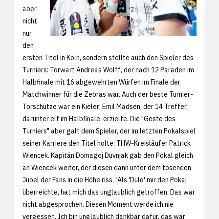
aber
nicht
nur
den
ersten Titel in Köln, sondern stellte auch den Spieler des
Turniers: Torwart Andreas Wolff, der nach 12 Paraden im
Halbfinale mit 16 abgewehrten Würfen im Finale der
Matchwinner für die Zebras war. Auch der beste Turnier-
Torschütze war ein Kieler: Emil Madsen, der 14 Treffer,
darunter elf im Halbfinale, erzielte. Die "Geste des
Turniers" aber galt dem Spieler, der im letzten Pokalspiel
seiner Karriere den Titel holte: THW-Kreisläufer Patrick
Wiencek. Kapitän Domagoj Duvnjak gab den Pokal gleich
an Wiencek weiter, der diesen dann unter dem tosenden
Jubel der Fans in die Höhe riss. "Als 'Dule' mir den Pokal
überreichte, hat mich das unglaublich getroffen. Das war
nicht abgesprochen. Diesen Moment werde ich nie
vergessen. Ich bin unglaublich dankbar dafür, das war