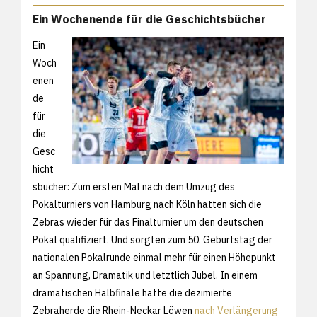
Ein Wochenende für die Geschichtsbücher
Ein
Woch
enen
de
für
die
Gesc
hicht
sbücher: Zum ersten Mal nach dem Umzug des
Pokalturniers von Hamburg nach Köln hatten sich die
Zebras wieder für das Finalturnier um den deutschen
Pokal qualifiziert. Und sorgten zum 50. Geburtstag der
nationalen Pokalrunde einmal mehr für einen Höhepunkt
an Spannung, Dramatik und letztlich Jubel. In einem
dramatischen Halbfinale hatte die dezimierte
Zebraherde die Rhein-Neckar Löwen
nach Verlängerung