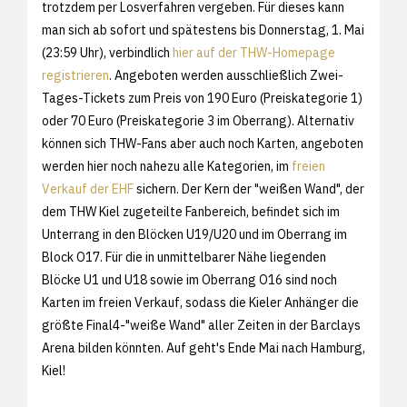
trotzdem per Losverfahren vergeben. Für dieses kann
man sich ab sofort und spätestens bis Donnerstag, 1. Mai
(23:59 Uhr), verbindlich
hier auf der THW-Homepage
registrieren
. Angeboten werden ausschließlich Zwei-
Tages-Tickets zum Preis von 190 Euro (Preiskategorie 1)
oder 70 Euro (Preiskategorie 3 im Oberrang). Alternativ
können sich THW-Fans aber auch noch Karten, angeboten
werden hier noch nahezu alle Kategorien, im
freien
Verkauf der EHF
sichern. Der Kern der "weißen Wand", der
dem THW Kiel zugeteilte Fanbereich, befindet sich im
Unterrang in den Blöcken U19/U20 und im Oberrang im
Block O17. Für die in unmittelbarer Nähe liegenden
Blöcke U1 und U18 sowie im Oberrang O16 sind noch
Karten im freien Verkauf, sodass die Kieler Anhänger die
größte Final4-"weiße Wand" aller Zeiten in der Barclays
Arena bilden könnten. Auf geht's Ende Mai nach Hamburg,
Kiel!