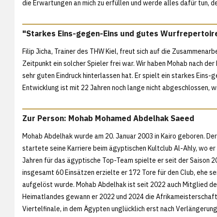
die Erwartungen an mich zu erfüllen und werde alles dafür tun, d
"Starkes Eins-gegen-Eins und gutes Wurfrepertoir
Filip Jicha, Trainer des THW Kiel, freut sich auf die Zusammenarb
Zeitpunkt ein solcher Spieler frei war. Wir haben Mohab nach de
sehr guten Eindruck hinterlassen hat. Er spielt ein starkes Eins
Entwicklung ist mit 22 Jahren noch lange nicht abgeschlossen, wi
Zur Person: Mohab Mohamed Abdelhak Saeed
Mohab Abdelhak wurde am 20. Januar 2003 in Kairo geboren. De
startete seine Karriere beim ägyptischen Kultclub Al-Ahly, wo er 
Jahren für das ägyptische Top-Team spielte er seit der Saison 2
insgesamt 60 Einsätzen erzielte er 172 Tore für den Club, ehe 
aufgelöst wurde. Mohab Abdelhak ist seit 2022 auch Mitglied d
Heimatlandes gewann er 2022 und 2024 die Afrikameisterschaft u
Viertelfinale, in dem Ägypten unglücklich erst nach Verlängerun