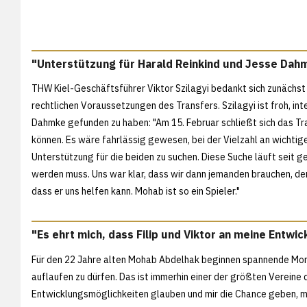
"Unterstützung für Harald Reinkind und Jesse Dah
THW Kiel-Geschäftsführer Viktor Szilagyi bedankt sich zunächst 
rechtlichen Voraussetzungen des Transfers. Szilagyi ist froh, in
Dahmke gefunden zu haben: "Am 15. Februar schließt sich das T
können. Es wäre fahrlässig gewesen, bei der Vielzahl an wichtig
Unterstützung für die beiden zu suchen. Diese Suche läuft seit g
werden muss. Uns war klar, dass wir dann jemanden brauchen, de
dass er uns helfen kann. Mohab ist so ein Spieler."
"Es ehrt mich, dass Filip und Viktor an meine Entwi
Für den 22 Jahre alten Mohab Abdelhak beginnen spannende Mona
auflaufen zu dürfen. Das ist immerhin einer der größten Vereine d
Entwicklungsmöglichkeiten glauben und mir die Chance geben, mic