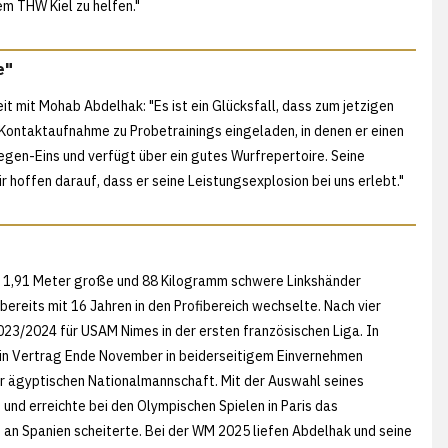
em THW Kiel zu helfen."
e"
eit mit Mohab Abdelhak: "Es ist ein Glücksfall, dass zum jetzigen
r Kontaktaufnahme zu Probetrainings eingeladen, in denen er einen
-gegen-Eins und verfügt über ein gutes Wurfrepertoire. Seine
r hoffen darauf, dass er seine Leistungsexplosion bei uns erlebt."
r 1,91 Meter große und 88 Kilogramm schwere Linkshänder
bereits mit 16 Jahren in den Profibereich wechselte. Nach vier
023/2024 für USAM Nimes in der ersten französischen Liga. In
sein Vertrag Ende November in beiderseitigem Einvernehmen
er ägyptischen Nationalmannschaft. Mit der Auswahl seines
nd erreichte bei den Olympischen Spielen in Paris das
g an Spanien scheiterte. Bei der WM 2025 liefen Abdelhak und seine