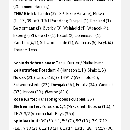
(2); Trainer: Hanning
THW Kiel:
N. Landin (37.-39., keine Parade), Mrkva
(1.-37., 39.-60., 18/1 Paraden); Duvnjak (1), Reinkind (1),
Battermann (1), Øverby (3), Weinhold (4), Wiencek (4),
Ekberg (2/1), Fraatz (1), Pabst (2), Johansson (4),
Zarabec (4/1), Schwormstede (1), Wallinius (6), Bilyk (4);
Trainer: Jicha
Schiedsrichterinnen:
Tanja Kuttler / Maike Merz
Zeitstrafen:
Potsdam: 4 (Hansson (11.), Simic (15.),
Nowak (21.), Orlov (48.)) / THW: 7 (Weinhold (6.),
Schwormstede (22.), Duvnjak (26.), Fraatz (34.), Wiencek
(37.), Mrkva (38.), Øverby (43.))
Rote Karte:
Hansson (grobes Foulspiel, 35.)
Siebenmeter:
Potsdam: 5/4 (Mrkva hält Roosna (10.)) /
THW: 3/2 (Voncina hält Bilyk (35.))
Spielverlauf:
3:0 (5.), 4:1, 5:2 (7.), 5:7 (13.), 7:9, 7:12
(18.), 9:13 (21.), 12:13 (24.), 13:14, 13:17 (28.), 15:19 (30.),