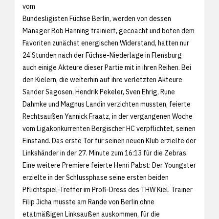
vom
Bundesligisten Füchse Berlin, werden von dessen
Manager Bob Hanning trainiert, gecoacht und boten dem
Favoriten zunächst energischen Widerstand, hatten nur
24 Stunden nach der Füchse-Niederlage in Flensburg
auch einige Akteure dieser Partie mit in ihren Reihen. Bei
den Kielern, die weiterhin auf ihre verletzten Akteure
Sander Sagosen, Hendrik Pekeler, Sven Ehrig, Rune
Dahmke und Magnus Landin verzichten mussten, feierte
Rechtsaußen Yannick Fraatz, in der vergangenen Woche
vom Ligakonkurrenten Bergischer HC verpflichtet, seinen
Einstand. Das erste Tor für seinen neuen Klub erzielte der
Linkshänder in der 27. Minute zum 16:13 für die Zebras.
Eine weitere Premiere feierte Henri Pabst: Der Youngster
erzielte in der Schlussphase seine ersten beiden
Pflichtspiel-Treffer im Profi-Dress des THW Kiel. Trainer
Filip Jicha musste am Rande von Berlin ohne
etatmäßigen Linksaußen auskommen, für die