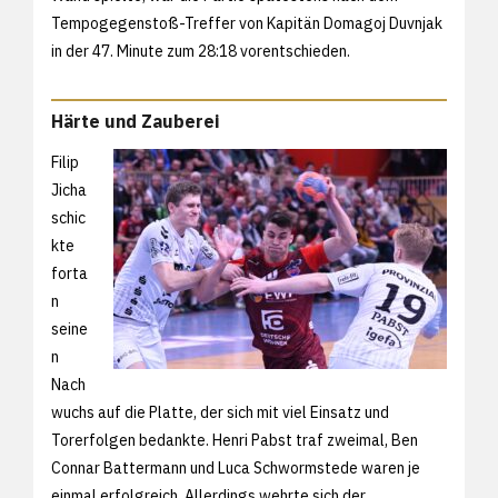
Tempogegenstoß-Treffer von Kapitän Domagoj Duvnjak
in der 47. Minute zum 28:18 vorentschieden.
Härte und Zauberei
Filip
Jicha
schic
kte
forta
n
seine
n
Nach
wuchs auf die Platte, der sich mit viel Einsatz und
Torerfolgen bedankte. Henri Pabst traf zweimal, Ben
Connar Battermann und Luca Schwormstede waren je
einmal erfolgreich. Allerdings wehrte sich der