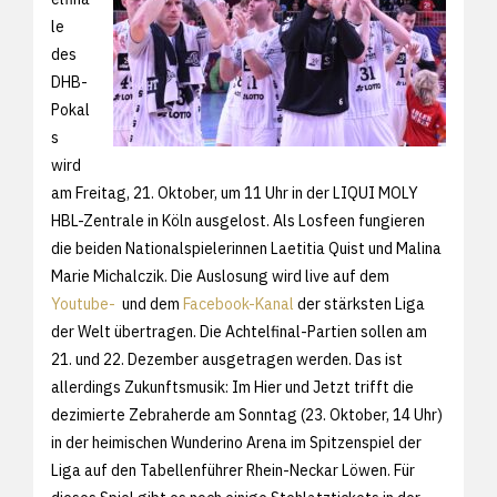
le
des
DHB-
Pokal
s
wird
am Freitag, 21. Oktober, um 11 Uhr in der LIQUI MOLY
HBL-Zentrale in Köln ausgelost. Als Losfeen fungieren
die beiden Nationalspielerinnen Laetitia Quist und Malina
Marie Michalczik. Die Auslosung wird live auf dem
Youtube-
und dem
Facebook-Kanal
der stärksten Liga
der Welt übertragen. Die Achtelfinal-Partien sollen am
21. und 22. Dezember ausgetragen werden. Das ist
allerdings Zukunftsmusik: Im Hier und Jetzt trifft die
dezimierte Zebraherde am Sonntag (23. Oktober, 14 Uhr)
in der heimischen Wunderino Arena im Spitzenspiel der
Liga auf den Tabellenführer Rhein-Neckar Löwen. Für