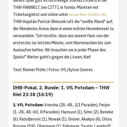
dieses Spiel gibt es noch einige Stehlatztickets in der
THW-FANWELT, bei CITTI, in famila-Märkten mit
Ticketangebot und online unter
www.thw-tickets.de
.
THW-Kapitän Patrick Wiencek ruft die "weiße Wand" auf,
die Wunderino Arena dann in einen echten Hexenkessel zu
verwandeln. "Ich möchte, dass uns unsere Fans von der
ersten bis zur letzten Minute, vom Warmmachen bis zum
Auslaufen helfen. Wir brauchen sie in jeder Phase des
Spiels!" Weiter geht’s gegen die Löwen, Kiel!
Text: Reimer Plöhn / Fotos: VfL/Sylvia Goeres
DHB-Pokal, 2. Runde: 1. VfL Potsdam – THW
Kiel 23:38 (16:19)
1. VfL Potsdam:
Voncina (28.-48., 3/1 Paraden), Ferjan
(1.-28., 48.-60., 8 Paraden); Hansson (1), Simic (2), Beneke
(6), Kaludjerovic (1), Nowak (1), Grüner, Akakpo (4), Orlov,
Roosna (5/4), Obermann (1), Fuhrmann, Sauter, Langhoff