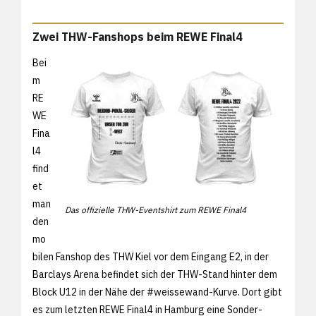
Zwei THW-Fanshops beim REWE Final4
Bei
m
RE
WE
Fina
l4
find
et
man
Das offizielle THW-Eventshirt zum REWE Final4
den
mo
bilen Fanshop des THW Kiel vor dem Eingang E2, in der
Barclays Arena befindet sich der THW-Stand hinter dem
Block U12 in der Nähe der #weissewand-Kurve. Dort gibt
es zum letzten REWE Final4 in Hamburg eine Sonder-