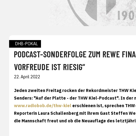
DHB-POKAL
PODCAST-SONDERFOLGE ZUM REWE FINA
VORFREUDE IST RIESIG“
22. April 2022
Jeden zweiten Freitag rocken der Rekordmeister THW Ki
Senders: "Auf der Platte - der THW Kiel-Podcast". In der
www.radiobob.de/thw-kiel
erschienen ist, sprechen THW
Reporterin Laura Schallenberg mit ihrem Gast Steffen We
die Mannschaft freut und ob die Neuauflage des letztjähr