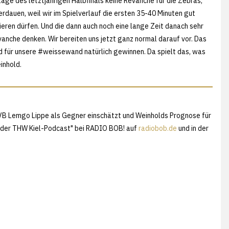
lage des letztjährigen Halbfinals keine Revanche für die Zebras,
rdauen, weil wir im Spielverlauf die ersten 35-40 Minuten gut
ieren dürfen. Und die dann auch noch eine lange Zeit danach sehr
vanche denken. Wir bereiten uns jetzt ganz normal darauf vor. Das
und für unsere #weissewand natürlich gewinnen. Da spielt das, was
inhold.
TVB Lemgo Lippe als Gegner einschätzt und Weinholds Prognose für
 - der THW Kiel-Podcast" bei RADIO BOB! auf
radiobob.de
und in der