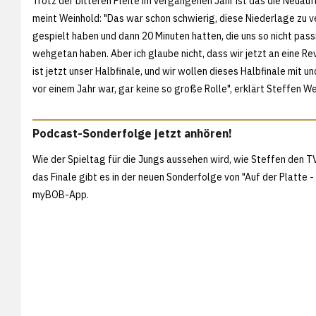
Trotz der bitteren Pleite im vergangenen Jahr ist das die Neuauf
meint Weinhold: "Das war schon schwierig, diese Niederlage zu ve
gespielt haben und dann 20 Minuten hatten, die uns so nicht pass
wehgetan haben. Aber ich glaube nicht, dass wir jetzt an eine Re
ist jetzt unser Halbfinale, und wir wollen dieses Halbfinale mit 
vor einem Jahr war, gar keine so große Rolle", erklärt Steffen We
Podcast-Sonderfolge jetzt anhören!
Wie der Spieltag für die Jungs aussehen wird, wie Steffen den 
das Finale gibt es in der neuen Sonderfolge von "Auf der Platte
myBOB-App.