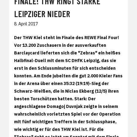
FINALE! THW RINGT STARKE
LEIPZIGER NIEDER
8. April 2017
Der THW Kiel steht im Finale des REWE Final Four!
Vor 13.200 Zuschauern in der ausverkauften
Barclaycard lieferten sich die "Zebras" ein heißes
Halbfinal-Duell mit dem SC DHfK Leipzig, das sie
erst in den Schlussminuten für sich entscheiden
konnten. Am Ende jubelten die gut 2.000 Kieler Fans
in der Arena über einen 35:32 (19:19)-Sieg der
Schwarz-Weißen, die in Niclas Ekberg (12/5) ihren
besten Torschützen hatten. Stark: Der
angeschlagene Domagoj Duvnjak zeigte in seinem
wahrscheinlich vorletzten Spiel vor der Operation
mit fünf wichtigen Treffern in der Schlussphase,
wie wichtig er für den THW Kiel ist. Für die
"Zebras" geht es jetzt am Sonntag mit dem Finale