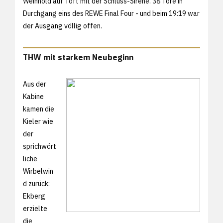
Weinhold auf Toft mit der Schluss-Sirene. 38 Tore in
Durchgang eins des REWE Final Four - und beim 19:19 war
der Ausgang völlig offen.
THW mit starkem Neubeginn
Aus der
Kabine
kamen die
Kieler wie
der
sprichwört
liche
Wirbelwin
d zurück:
Ekberg
erzielte
die