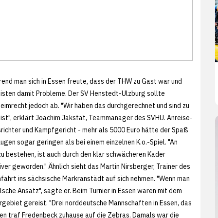
hrend man sich in Essen freute, dass der THW zu Gast war und
igisten damit Probleme. Der SV Henstedt-Ulzburg sollte
imrecht jedoch ab. "Wir haben das durchgerechnet und sind zu
 ist", erklärt Joachim Jakstat, Teammanager des SVHU. Anreise-
richter und Kampfgericht - mehr als 5000 Euro hätte der Spaß
gen sogar geringen als bei einem einzelnen K.o.-Spiel. "An
bestehen, ist auch durch den klar schwächeren Kader
tiver geworden." Ähnlich sieht das Martin Nirsberger, Trainer des
nfahrt ins sächsische Markranstädt auf sich nehmen. "Wenn man
lsche Ansatz", sagte er. Beim Turnier in Essen waren mit dem
gebiet gereist. "Drei norddeutsche Mannschaften in Essen, das
ren traf Fredenbeck zuhause auf die Zebras. Damals war die