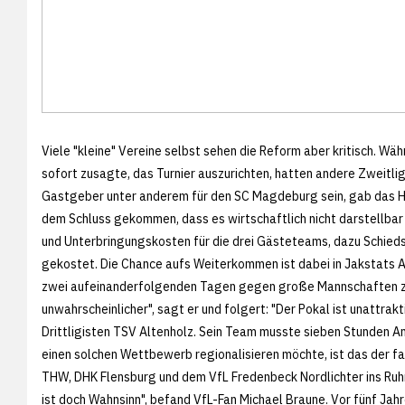
Viele "kleine" Vereine selbst sehen die Reform aber kritisch. Wä
sofort zusagte, das Turnier auszurichten, hatten andere Zweitl
Gastgeber unter anderem für den SC Magdeburg sein, gab das He
dem Schluss gekommen, dass es wirtschaftlich nicht darstellbar
und Unterbringungskosten für die drei Gästeteams, dazu Schieds
gekostet. Die Chance aufs Weiterkommen ist dabei in Jakstats Au
zwei aufeinanderfolgenden Tagen gegen große Mannschaften zu 
unwahrscheinlicher", sagt er und folgert: "Der Pokal ist unattrak
Drittligisten TSV Altenholz. Sein Team musste sieben Stunden A
einen solchen Wettbewerb regionalisieren möchte, ist das der fa
THW, DHK Flensburg und dem VfL Fredenbeck Nordlichter ins Ruhr
ist doch Wahnsinn", befand VfL-Fan Michael Braune. Vor fünf Jah