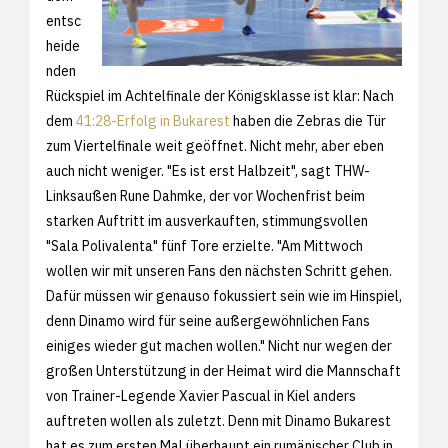
entsc
heide
nden
Rückspiel im Achtelfinale der Königsklasse ist klar: Nach
dem
41:28-Erfolg in Bukarest
haben die Zebras die Tür
zum Viertelfinale weit geöffnet. Nicht mehr, aber eben
auch nicht weniger. "Es ist erst Halbzeit", sagt THW-
Linksaußen Rune Dahmke, der vor Wochenfrist beim
starken Auftritt im ausverkauften, stimmungsvollen
"Sala Polivalenta" fünf Tore erzielte. "Am Mittwoch
wollen wir mit unseren Fans den nächsten Schritt gehen.
Dafür müssen wir genauso fokussiert sein wie im Hinspiel,
denn Dinamo wird für seine außergewöhnlichen Fans
einiges wieder gut machen wollen." Nicht nur wegen der
großen Unterstützung in der Heimat wird die Mannschaft
von Trainer-Legende Xavier Pascual in Kiel anders
auftreten wollen als zuletzt. Denn mit Dinamo Bukarest
hat es zum ersten Mal überhaupt ein rumänischer Club in