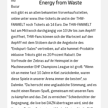
mo
Bucur
esti gibt es an allen bekannten Vorverkaufsstellen,
online unter www.thw-tickets.de und in der THW-
FANWELT noch Tickets ab 14 Euro. Die THW-FANWELT
hat am Mittwoch durchgängig von 10 Uhr bis zum Anpfiff
geöffnet, THW-Fans können sich die Wartezeit auf den
Anpfiff mit dem Stöbern durch die Angebote des
"Endspurt-Sales" vertreiben, auf alle hummel-Produkte
inklusive Trikots gibt es 20 Prozent Rabatt. Die
Vorfreude der Zebras auf ihr Heimspiel in der
Machineseeker EHF Champions League ist groß: "Wenn
ich an meine fast 10 Jahre in Kiel zurückdenke, waren
diese Spiele in unserer Arena immer die besten", so
Dahmke. "Da herrscht eine unglaubliche Stimmung, und es
macht einen Riesen-Spaß, gemeinsam mit unseren Fans
zu kämpfen und das Ziel zu erreichen." Schiedsrichter der
Begegnung, die live bei DAZN übertragen wird, sind die