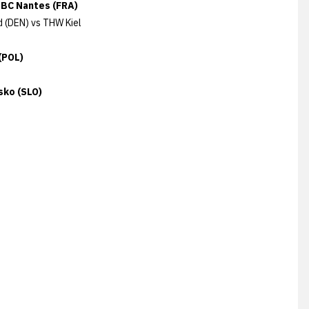
HBC Nantes (FRA)
 (DEN) vs THW Kiel
(POL)
sko (SLO)