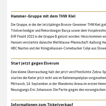
Hammer-Gruppe mit dem THW Kiel
Die Gruppe, in die der letztjährige Bronze-Gewinner THW Kiel ge
Titelverteidiger und Rekordsieger Barça sowie dem Vorjahresfinal
EHF Final4 2022 in die Gruppe B gelost worden. Hinzu kommen we
Hansen verstärkte dänische Weltklasse-Mannschaft Aalborg Han
HBC Nantes und der Königsklassen-Comebacker Celje aus Slowe
Start jetzt gegen Elverum
Eine kleine Überraschung hält der jetzt veröffentlichte Zebra-S
starten die Kieler jetzt nicht wie im Rahmenspielplan vorgesehe
Mittwoch, 14. September, in der Wunderino Arena im ersten Hei
Neuzugangs Eric Johansson: Die Partie gegen den norwegischen 
Informationen zum Ticketverkauf