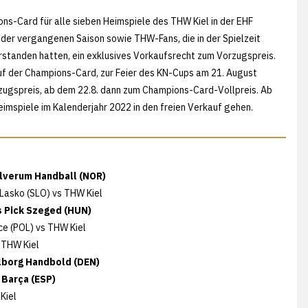
ns-Card für alle sieben Heimspiele des THW Kiel in der EHF
er vergangenen Saison sowie THW-Fans, die in der Spielzeit
tanden hatten, ein exklusives Vorkaufsrecht zum Vorzugspreis.
f der Champions-Card, zur Feier des KN-Cups am 21. August
ugspreis, ab dem 22.8. dann zum Champions-Card-Vollpreis. Ab
Heimspiele im Kalenderjahr 2022 in den freien Verkauf gehen.
Elverum Handball (NOR)
 Lasko (SLO) vs THW Kiel
s Pick Szeged (HUN)
ce (POL) vs THW Kiel
 THW Kiel
alborg Handbold (DEN)
 Barça (ESP)
Kiel