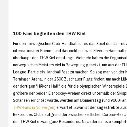
100 Fans begleiten den THW Kiel
Für den norwegischen Club-Handball ist es das Spiel des Jahres 
internationaler Ebene - und das nicht nur, weil Elverum Handball
überhaupt den THW Kiel empfängt. Vielmehr haben die Organisa
norwegischen Meisters viel in Bewegung gesetzt, um aus der E
League-Partie ein Handballfest zu machen. So zog man von der 
Terningen Arena, in der 2500 Zuschauer Platz finden, um nach Lil
der dortigen "Håkons Hall", die für die olympischen Winterspiele 
größere der beiden Eishockey-Arenen direkt unterhalb der Skisp
Schanzen errichtet wurde, werden am Donnerstag rund 9000 Fans
THW-Fans in Norwegen
) erwartet. Zwar ist der angestrebte Zu
Rekord des Clubs aufgrund der zwischenzeitlichen Corona-Besch
den THW Kiel etwas ganz Besonderes: Nach der nahezu komplett