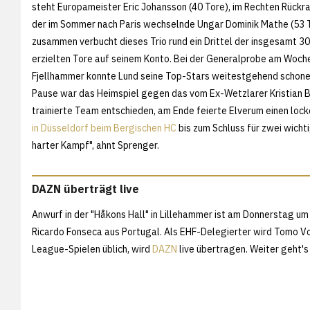
steht Europameister Eric Johansson (40 Tore), im Rechten Rückr
der im Sommer nach Paris wechselnde Ungar Dominik Mathe (53 T
zusammen verbucht dieses Trio rund ein Drittel der insgesamt 30
erzielten Tore auf seinem Konto. Bei der Generalprobe am Woc
Fjellhammer konnte Lund seine Top-Stars weitestgehend schonen
Pause war das Heimspiel gegen das vom Ex-Wetzlarer Kristian B
trainierte Team entschieden, am Ende feierte Elverum einen lock
in Düsseldorf beim Bergischen HC
bis zum Schluss für zwei wicht
harter Kampf", ahnt Sprenger.
DAZN überträgt live
Anwurf in der "Håkons Hall" in Lillehammer ist am Donnerstag um
Ricardo Fonseca aus Portugal. Als EHF-Delegierter wird Tomo V
League-Spielen üblich, wird
DAZN
live übertragen. Weiter geht's 