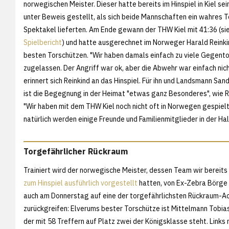
norwegischen Meister. Dieser hatte bereits im Hinspiel in Kiel se
unter Beweis gestellt, als sich beide Mannschaften ein wahres T
Spektakel lieferten. Am Ende gewann der THW Kiel mit 41:36 (si
Spielbericht
) und hatte ausgerechnet im Norweger Harald Reinki
besten Torschützen. "Wir haben damals einfach zu viele Gegent
zugelassen. Der Angriff war ok, aber die Abwehr war einfach nic
erinnert sich Reinkind an das Hinspiel. Für ihn und Landsmann Sa
ist die Begegnung in der Heimat "etwas ganz Besonderes", wie R
"Wir haben mit dem THW Kiel noch nicht oft in Norwegen gespielt
natürlich werden einige Freunde und Familienmitglieder in der Hal
Torgefährlicher Rückraum
Trainiert wird der norwegische Meister, dessen Team wir bereits
zum Hinspiel ausführlich vorgestellt
hatten, von Ex-Zebra Börge 
auch am Donnerstag auf eine der torgefährlichsten Rückraum-A
zurückgreifen: Elverums bester Torschütze ist Mittelmann Tobia
der mit 58 Treffern auf Platz zwei der Königsklasse steht. Links