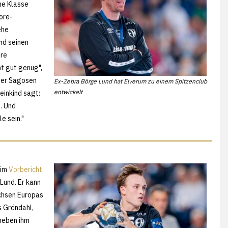
ine Klasse
ore-
ehe
nd seinen
ore
ht gut genug",
nder Sagosen
Ex-Zebra Börge Lund hat Elverum zu einem Spitzenclub
entwickelt
einkind sagt:
. Und
le sein."
 im
Vorbericht
Lund. Er kann
chsen Europas
s Gröndahl,
 neben ihm