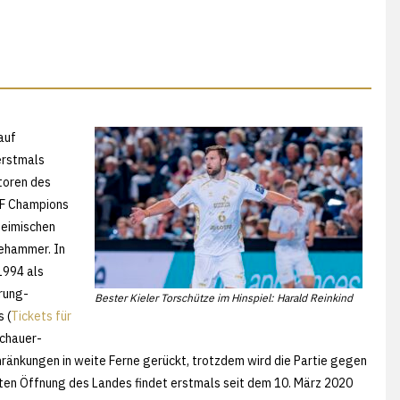
auf
 erstmals
toren des
HF Champions
heimischen
lehammer. In
1994 als
rung-
Bester Kieler Torschütze im Hinspiel: Harald Reinkind
 (
Tickets für
schauer-
ränkungen in weite Ferne gerückt, trotzdem wird die Partie gegen
en Öffnung des Landes findet erstmals seit dem 10. März 2020