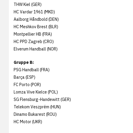
THW Kiel (GER)
HC Vardar 1961 (MKD)
Aalborg Håndbold (DEN)
HC Meshkov Brest (BLR)
Montpellier HB (FRA)
HC PPD Zagreb (CRO)
Elverum Handball (NOR)
Gruppe B:
PSG Handball (FRA)
Barça (ESP)
FC Porto (POR)
Lomza Vive Kielce (POL)
SG Flensburg-Handewitt (GER)
Telekom Veszprém (HUN)
Dinamo Bukarest (ROU)
HC Motor (UKR)