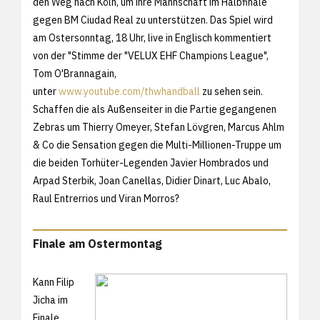
den Weg nach Köln, um ihre Mannschaft im Halbfinale
gegen BM Ciudad Real zu unterstützen. Das Spiel wird
am Ostersonntag, 18 Uhr, live in Englisch kommentiert
von der "Stimme der "VELUX EHF Champions League",
Tom O'Brannagain,
unter
www.youtube.com/thwhandball
zu sehen sein.
Schaffen die als Außenseiter in die Partie gegangenen
Zebras um Thierry Omeyer, Stefan Lövgren, Marcus Ahlm
& Co die Sensation gegen die Multi-Millionen-Truppe um
die beiden Torhüter-Legenden Javier Hombrados und
Arpad Sterbik, Joan Canellas, Didier Dinart, Luc Abalo,
Raul Entrerrios und Viran Morros?
Finale am Ostermontag
Kann Filip
Jicha im
Finale