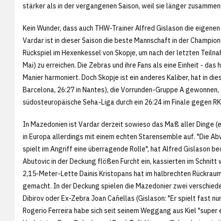
stärker als in der vergangenen Saison, weil sie länger zusammen
Kein Wunder, dass auch THW-Trainer Alfred Gislason die eigenen 
Vardar ist in dieser Saison die beste Mannschaft in der Champion
Rückspiel im Hexenkessel von Skopje, um nach der letzten Teilnah
Mai) zu erreichen. Die Zebras und ihre Fans als eine Einheit - d
Manier harmoniert. Doch Skopje ist ein anderes Kaliber, hat in d
Barcelona, 26:27 in Nantes), die Vorrunden-Gruppe A gewonnen, d
südosteuropäische Seha-Liga durch ein 26:24 im Finale gegen 
In Mazedonien ist Vardar derzeit sowieso das Maß aller Dinge (e
in Europa allerdings mit einem echten Starensemble auf. "Die Abw
spielt im Angriff eine überragende Rolle", hat Alfred Gislason be
Abutovic in der Deckung flößen Furcht ein, kassierten im Schnitt 
2,15-Meter-Lette Dainis Kristopans hat im halbrechten Rückra
gemacht. In der Deckung spielen die Mazedonier zwei verschied
Dibirov oder Ex-Zebra Joan Cañellas (Gislason: "Er spielt fast n
Rogerio Ferreira habe sich seit seinem Weggang aus Kiel "super