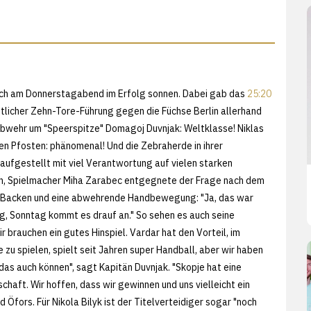
ich am Donnerstagabend im Erfolg sonnen. Dabei gab das
25:20
tlicher Zehn-Tore-Führung gegen die Füchse Berlin allerhand
Abwehr um "Speerspitze" Domagoj Duvnjak: Weltklasse! Niklas
en Pfosten: phänomenal! Und die Zebraherde in ihrer
 aufgestellt mit viel Verantwortung auf vielen starken
ch, Spielmacher Miha Zarabec entgegnete der Frage nach dem
 Backen und eine abwehrende Handbewegung: "Ja, das war
g, Sonntag kommt es drauf an." So sehen es auch seine
 brauchen ein gutes Hinspiel. Vardar hat den Vorteil, im
 zu spielen, spielt seit Jahren super Handball, aber wir haben
das auch können", sagt Kapitän Duvnjak. "Skopje hat eine
haft. Wir hoffen, dass wir gewinnen und uns vielleicht ein
 Öfors. Für Nikola Bilyk ist der Titelverteidiger sogar "noch