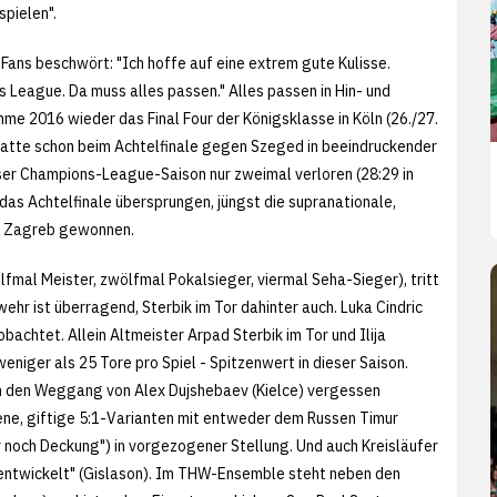
spielen".
Fans beschwört: "Ich hoffe auf eine extrem gute Kulisse.
s League. Da muss alles passen." Alles passen in Hin- und
me 2016 wieder das Final Four der Königsklasse in Köln (26./27.
as hatte schon beim Achtelfinale gegen Szeged in beeindruckender
ieser Champions-League-Saison nur zweimal verloren (28:29 in
as Achtelfinale übersprungen, jüngst die supranationale,
RK Zagreb gewonnen.
lfmal Meister, zwölfmal Pokalsieger, viermal Seha-Sieger), tritt
ehr ist überragend, Sterbik im Tor dahinter auch. Luka Cindric
obachtet. Allein Altmeister Arpad Sterbik im Tor und Ilija
weniger als 25 Tore pro Spiel - Spitzenwert in dieser Saison.
um den Weggang von Alex Dujshebaev (Kielce) vergessen
ene, giftige 5:1-Varianten mit entweder dem Russen Timur
ur noch Deckung") in vorgezogener Stellung. Und auch Kreisläufer
 entwickelt" (Gislason). Im THW-Ensemble steht neben den