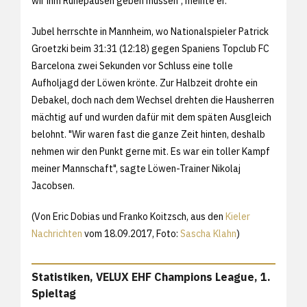
wir ihm Ruhepausen geben müssen", meinte er.
Jubel herrschte in Mannheim, wo Nationalspieler Patrick
Groetzki beim 31:31 (12:18) gegen Spaniens Topclub FC
Barcelona zwei Sekunden vor Schluss eine tolle
Aufholjagd der Löwen krönte. Zur Halbzeit drohte ein
Debakel, doch nach dem Wechsel drehten die Hausherren
mächtig auf und wurden dafür mit dem späten Ausgleich
belohnt. "Wir waren fast die ganze Zeit hinten, deshalb
nehmen wir den Punkt gerne mit. Es war ein toller Kampf
meiner Mannschaft", sagte Löwen-Trainer Nikolaj
Jacobsen.
(Von Eric Dobias und Franko Koitzsch, aus den
Kieler
Nachrichten
vom 18.09.2017, Foto:
Sascha Klahn
)
Statistiken, VELUX EHF Champions League, 1.
Spieltag