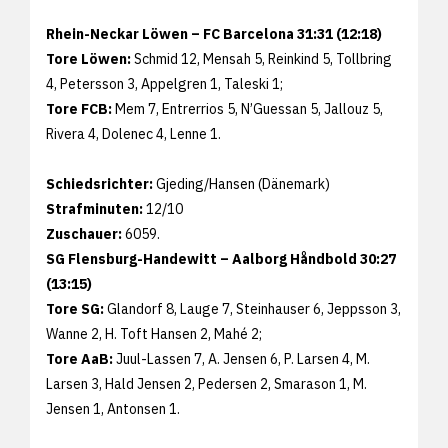
Rhein-Neckar Löwen – FC Barcelona 31:31 (12:18)
Tore Löwen:
Schmid 12, Mensah 5, Reinkind 5, Tollbring
4, Petersson 3, Appelgren 1, Taleski 1;
Tore FCB:
Mem 7, Entrerrios 5, N’Guessan 5, Jallouz 5,
Rivera 4, Dolenec 4, Lenne 1.
Schiedsrichter:
Gjeding/Hansen (Dänemark)
Strafminuten:
12/10
Zuschauer:
6059.
SG Flensburg-Handewitt – Aalborg Håndbold 30:27
(13:15)
Tore SG:
Glandorf 8, Lauge 7, Steinhauser 6, Jeppsson 3,
Wanne 2, H. Toft Hansen 2, Mahé 2;
Tore AaB:
Juul-Lassen 7, A. Jensen 6, P. Larsen 4, M.
Larsen 3, Hald Jensen 2, Pedersen 2, Smarason 1, M.
Jensen 1, Antonsen 1.