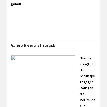
gehen.
Valero Rivera ist zurück
"Bei mir
steigt seit
dem
Schlusspfi
ff gegen
Balingen
die
Vorfreude
auf