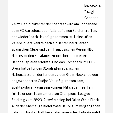
Barcelona
", sagt
Christian
Zeitz. Der Rückkehrer der "Zebras" wird am Sonnabend
beim FC Barcelona ebenfalls auf einen Spieler treffen,
der wieder "nach Hause" gekommen ist: Linksaußen
Valero Rivera kehrte nach elf Jahren bei diversen
spanischen Clubs und dem französischen Verein HBC
Nantes zu den Katalanen zurück, bei denen er einst das
Handballspielen erlernte. Und das Comeback im FCB-
Dress hätte für den 31-jährigen spanischen
Nationalspieler, der für den zu den Rhein-Neckar Löwen
abgewanderten Gudjon Valur Sigurdsson kam,
spektakulärer kaum sein können: Mit sieben Treffern
führte er sein Team am ersten Champions-League-
Spieltag zum 28:23-Auswärtssieg bei Orlen Wisla Plock.
Auch der ehemalige Kieler Wael Jallouz, im vergangenen
Jahr zum besten Halblinken der spanischen Liga gewählt,