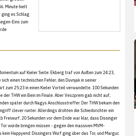
6. Minute hielt
t ging es Schlag
-Gegen-Eins zum
urde
Momentum auf Kieler Seite: Ekberg traf von Außen zum 24:23,
sich einen technischen Fehler, den Duvnjak in seiner
rt zum 25:23 in einen Kieler Vorteil verwandelte. 100 Sekunden
e der THW ein Bein im Finale. Aber Veszprem gab nicht auf,
unden später durch Nagys Anschlusstreffer. Der THW bekam den
Angriff clever runter. Allerdings drohten die Schiedsrichter ein
ab Freiwurf. 20 Sekunden vor dem Ende war klar, dass Dissinger
s Tor würde bringen müssen - gegen den massiven MVM-
s kein Happyend: Dissingers Wurf ging über das Tor, und Marguc