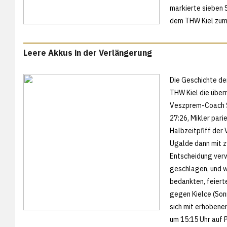
markierte sieben 
dem THW Kiel zum 
Leere Akkus in der Verlängerung
Die Geschichte de
THW Kiel die über
Veszprem-Coach Sab
27:26, Mikler pari
Halbzeitpfiff der
Ugalde dann mit z
Entscheidung ver
geschlagen, und w
bedankten, feiert
gegen Kielce (Sonn
sich mit erhobenem
um 15:15 Uhr auf P