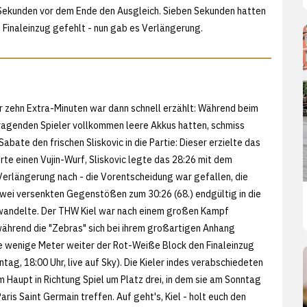
Sekunden vor dem Ende den Ausgleich. Sieben Sekunden hatten
Finaleinzug gefehlt - nun gab es Verlängerung.
r zehn Extra-Minuten war dann schnell erzählt: Während beim
ragenden Spieler vollkommen leere Akkus hatten, schmiss
ate den frischen Sliskovic in die Partie: Dieser erzielte das
erte einen Vujin-Wurf, Sliskovic legte das 28:26 mit dem
 Verlängerung nach - die Vorentscheidung war gefallen, die
wei versenkten Gegenstößen zum 30:26 (68.) endgültig in die
wandelte. Der THW Kiel war nach einem großen Kampf
ährend die "Zebras" sich bei ihrem großartigen Anhang
e wenige Meter weiter der Rot-Weiße Block den Finaleinzug
tag, 18:00 Uhr, live auf Sky). Die Kieler indes verabschiedeten
 Haupt in Richtung Spiel um Platz drei, in dem sie am Sonntag
aris Saint Germain treffen. Auf geht's, Kiel - holt euch den