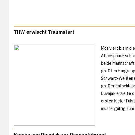
THW erwischt Traumstart
Motiviert bis in d
Atmosphäre schon 
beide Mannschafte
größten Fangruppe
Schwarz-Weißen un
großer Entschlosse
Duvnjak erzielte d
ersten Kieler Füh
mustergültig zum 
Kempa von Duvnjak zur Pausenführung