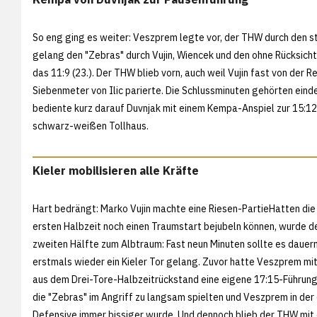
So eng ging es weiter: Veszprem legte vor, der THW durch den sta
gelang den "Zebras" durch Vujin, Wiencek und den ohne Rücksicht
das 11:9 (23.). Der THW blieb vorn, auch weil Vujin fast von der
Siebenmeter von Ilic parierte. Die Schlussminuten gehörten eind
bediente kurz darauf Duvnjak mit einem Kempa-Anspiel zur 15:12
schwarz-weißen Tollhaus.
Kieler mobilisieren alle Kräfte
Hart bedrängt: Marko Vujin machte eine Riesen-PartieHatten die K
ersten Halbzeit noch einen Traumstart bejubeln können, wurde d
zweiten Hälfte zum Albtraum: Fast neun Minuten sollte es dauern
erstmals wieder ein Kieler Tor gelang. Zuvor hatte Veszprem mi
aus dem Drei-Tore-Halbzeitrückstand eine eigene 17:15-Führung
die "Zebras" im Angriff zu langsam spielten und Veszprem in der
Defensive immer bissiger wurde. Und dennoch blieb der THW mit