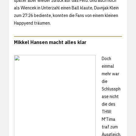
später aber wieder zurück auf das Feld. Und auch noch
als Wiencek in Unterzahl einen Ball klaute, Duvnjak Klein
zum 27:26 bediente, konnten die Fans von einem kleinen
Happyend träumen.
Mikkel Hansen macht alles klar
Doch
einmal
mehr war
die
Schlussph
ase nicht
die des
THW:
M'Tima
traf zum
Ausgleich,