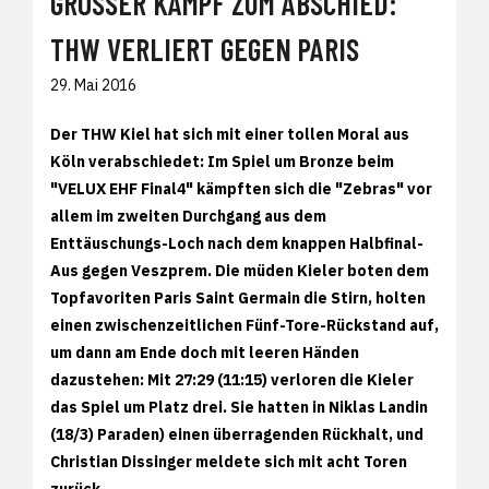
GROSSER KAMPF ZUM ABSCHIED: T
HW VERLIERT GEGEN PARIS
29. Mai 2016
Der THW Kiel hat sich mit einer tollen Moral aus
Köln verabschiedet: Im Spiel um Bronze beim
"VELUX EHF Final4" kämpften sich die "Zebras" vor
allem im zweiten Durchgang aus dem
Enttäuschungs-Loch nach dem knappen Halbfinal-
Aus gegen Veszprem. Die müden Kieler boten dem
Topfavoriten Paris Saint Germain die Stirn, holten
einen zwischenzeitlichen Fünf-Tore-Rückstand auf,
um dann am Ende doch mit leeren Händen
dazustehen: Mit 27:29 (11:15) verloren die Kieler
das Spiel um Platz drei. Sie hatten in Niklas Landin
(18/3) Paraden) einen überragenden Rückhalt, und
Christian Dissinger meldete sich mit acht Toren
zurück.