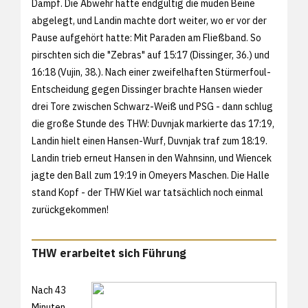
Dampf. Die Abwehr hatte endgültig die müden Beine
abgelegt, und Landin machte dort weiter, wo er vor der
Pause aufgehört hatte: Mit Paraden am Fließband. So
pirschten sich die "Zebras" auf 15:17 (Dissinger, 36.) und
16:18 (Vujin, 38.). Nach einer zweifelhaften Stürmerfoul-
Entscheidung gegen Dissinger brachte Hansen wieder
drei Tore zwischen Schwarz-Weiß und PSG - dann schlug
die große Stunde des THW: Duvnjak markierte das 17:19,
Landin hielt einen Hansen-Wurf, Duvnjak traf zum 18:19.
Landin trieb erneut Hansen in den Wahnsinn, und Wiencek
jagte den Ball zum 19:19 in Omeyers Maschen. Die Halle
stand Kopf - der THW Kiel war tatsächlich noch einmal
zurückgekommen!
THW erarbeitet sich Führung
Nach 43
Minuten