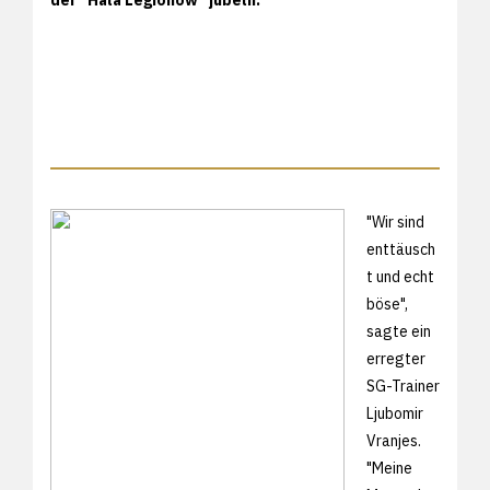
"Wir sind
enttäusch
t und echt
böse",
sagte ein
erregter
SG-Trainer
Ljubomir
Vranjes.
"Meine