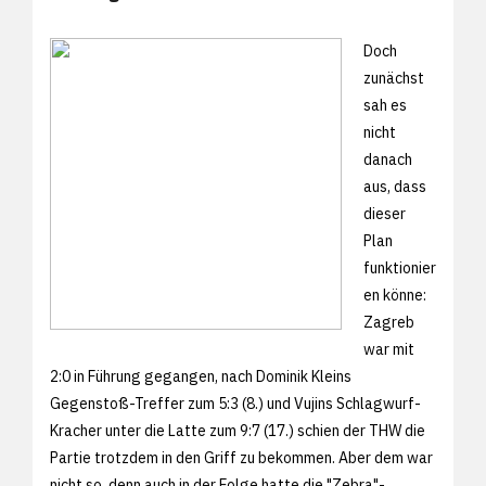
Doch
zunächst
sah es
nicht
danach
aus, dass
dieser
Plan
funktionier
en könne:
Zagreb
war mit
2:0 in Führung gegangen, nach Dominik Kleins
Gegenstoß-Treffer zum 5:3 (8.) und Vujins Schlagwurf-
Kracher unter die Latte zum 9:7 (17.) schien der THW die
Partie trotzdem in den Griff zu bekommen. Aber dem war
nicht so, denn auch in der Folge hatte die "Zebra"-