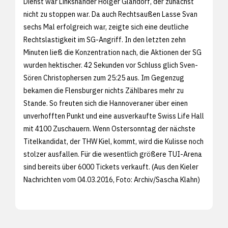
Dienst war Linkshänder Holger Glandorf, der zunächst
nicht zu stoppen war. Da auch Rechtsaußen Lasse Svan
sechs Mal erfolgreich war, zeigte sich eine deutliche
Rechtslastigkeit im SG-Angriff. In den letzten zehn
Minuten ließ die Konzentration nach, die Aktionen der SG
wurden hektischer. 42 Sekunden vor Schluss glich Sven-
Sören Christophersen zum 25:25 aus. Im Gegenzug
bekamen die Flensburger nichts Zählbares mehr zu
Stande. So freuten sich die Hannoveraner über einen
unverhofften Punkt und eine ausverkaufte Swiss Life Hall
mit 4100 Zuschauern. Wenn Ostersonntag der nächste
Titelkandidat, der THW Kiel, kommt, wird die Kulisse noch
stolzer ausfallen. Für die wesentlich größere TUI-Arena
sind bereits über 6000 Tickets verkauft. (Aus den
Kieler
Nachrichten vom 04.03.2016, Foto: Archiv/
Sascha Klahn)