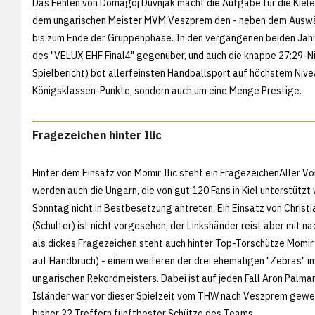
Das Fehlen von Domagoj Duvnjak macht die Aufgabe für die Kieler
dem ungarischen Meister MVM Veszprem den - neben dem Auswärts
bis zum Ende der Gruppenphase. In den vergangenen beiden Jahre
des "VELUX EHF Final4" gegenüber, und auch die knappe 27:29-Ni
Spielbericht) bot allerfeinsten Handballsport auf höchstem Niv
Königsklassen-Punkte, sondern auch um eine Menge Prestige.
Fragezeichen hinter Ilic
Hinter dem Einsatz von Momir Ilic steht ein FragezeichenAller V
werden auch die Ungarn, die von gut 120 Fans in Kiel unterstützt
Sonntag nicht in Bestbesetzung antreten: Ein Einsatz von Christi
(Schulter) ist nicht vorgesehen, der Linkshänder reist aber mit nac
als dickes Fragezeichen steht auch hinter Top-Torschütze Momir 
auf Handbruch) - einem weiteren der drei ehemaligen "Zebras" i
ungarischen Rekordmeisters. Dabei ist auf jeden Fall Aron Palma
Isländer war vor dieser Spielzeit vom THW nach Veszprem gewec
bisher 22 Treffern fünftbester Schütze des Teams.