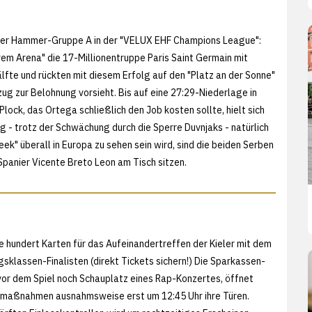
ze der Hammer-Gruppe A in der "VELUX EHF Champions League":
m Arena" die 17-Millionentruppe Paris Saint Germain mit
lfte und rückten mit diesem Erfolg auf den "Platz an der Sonne"
ug zur Belohnung vorsieht. Bis auf eine 27:29-Niederlage in
ock, das Ortega schließlich den Job kosten sollte, hielt sich
 - trotz der Schwächung durch die Sperre Duvnjaks - natürlich
ek" überall in Europa zu sehen sein wird, sind die beiden Serben
Spanier Vicente Breto Leon am Tisch sitzen.
ge hundert Karten für das Aufeinandertreffen der Kieler mit dem
gsklassen-Finalisten (
direkt Tickets sichern!) Die Sparkassen-
or dem Spiel noch Schauplatz eines Rap-Konzertes, öffnet
aßnahmen ausnahmsweise erst um 12:45 Uhr ihre Türen.