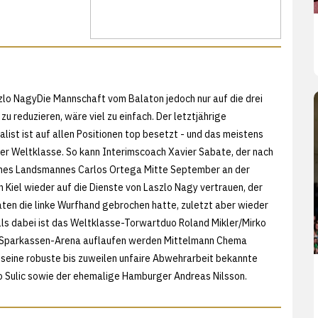
zlo NagyDie Mannschaft vom Balaton jedoch nur auf die drei
zu reduzieren, wäre viel zu einfach. Der letztjährige
list ist auf allen Positionen top besetzt - und das meistens
er Weltklasse. So kann Interimscoach Xavier Sabate, der nach
nes Landsmannes Carlos Ortega Mitte September an der
 in Kiel wieder auf die Dienste von Laszlo Nagy vertrauen, der
aten die linke Wurfhand gebrochen hatte, zuletzt aber wieder
lls dabei ist das Weltklasse-Torwartduo Roland Mikler/Mirko
der Sparkassen-Arena auflaufen werden Mittelmann Chema
r seine robuste bis zuweilen unfaire Abwehrarbeit bekannte
o Sulic sowie der ehemalige Hamburger Andreas Nilsson.