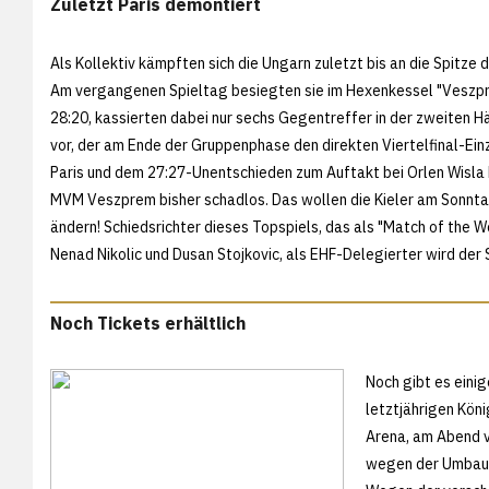
Zuletzt Paris demontiert
Als Kollektiv kämpften sich die Ungarn zuletzt bis an die Spit
Am vergangenen Spieltag besiegten sie im Hexenkessel "Veszpre
28:20, kassierten dabei nur sechs Gegentreffer in der zweiten Hä
vor, der am Ende der Gruppenphase den direkten Viertelfinal-Einz
Paris und dem 27:27-Unentschieden zum Auftakt bei Orlen Wisla Pl
MVM Veszprem bisher schadlos. Das wollen die Kieler am Sonntag
ändern! Schiedsrichter dieses Topspiels, das als "Match of the We
Nenad Nikolic und Dusan Stojkovic, als EHF-Delegierter wird der 
Noch Tickets erhältlich
Noch gibt es eini
letztjährigen Köni
Arena, am Abend v
wegen der Umbaum