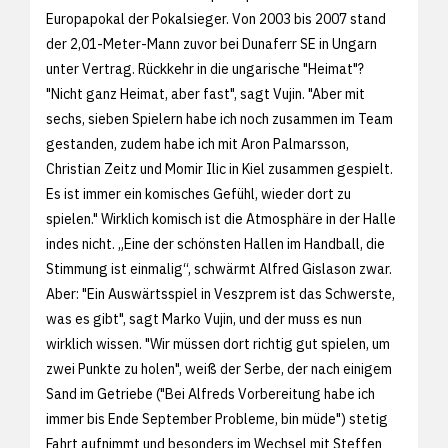
Europapokal der Pokalsieger. Von 2003 bis 2007 stand
der 2,01-Meter-Mann zuvor bei Dunaferr SE in Ungarn
unter Vertrag. Rückkehr in die ungarische "Heimat"?
"Nicht ganz Heimat, aber fast", sagt Vujin. "Aber mit
sechs, sieben Spielern habe ich noch zusammen im Team
gestanden, zudem habe ich mit Aron Palmarsson,
Christian Zeitz und Momir Ilic in Kiel zusammen gespielt.
Es ist immer ein komisches Gefühl, wieder dort zu
spielen." Wirklich komisch ist die Atmosphäre in der Halle
indes nicht. „Eine der schönsten Hallen im Handball, die
Stimmung ist einmalig“, schwärmt Alfred Gislason zwar.
Aber: "Ein Auswärtsspiel in Veszprem ist das Schwerste,
was es gibt", sagt Marko Vujin, und der muss es nun
wirklich wissen. "Wir müssen dort richtig gut spielen, um
zwei Punkte zu holen", weiß der Serbe, der nach einigem
Sand im Getriebe ("Bei Alfreds Vorbereitung habe ich
immer bis Ende September Probleme, bin müde") stetig
Fahrt aufnimmt und besonders im Wechsel mit Steffen