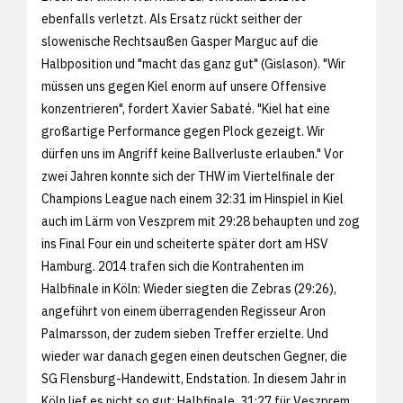
ebenfalls verletzt. Als Ersatz rückt seither der
slowenische Rechtsaußen Gasper Marguc auf die
Halbposition und "macht das ganz gut" (Gislason). "Wir
müssen uns gegen Kiel enorm auf unsere Offensive
konzentrieren", fordert Xavier Sabaté. "Kiel hat eine
großartige Performance gegen Plock gezeigt. Wir
dürfen uns im Angriff keine Ballverluste erlauben." Vor
zwei Jahren konnte sich der THW im Viertelfinale der
Champions League nach einem 32:31 im Hinspiel in Kiel
auch im Lärm von Veszprem mit 29:28 behaupten und zog
ins Final Four ein und scheiterte später dort am HSV
Hamburg. 2014 trafen sich die Kontrahenten im
Halbfinale in Köln: Wieder siegten die Zebras (29:26),
angeführt von einem überragenden Regisseur Aron
Palmarsson, der zudem sieben Treffer erzielte. Und
wieder war danach gegen einen deutschen Gegner, die
SG Flensburg-Handewitt, Endstation. In diesem Jahr in
Köln lief es nicht so gut: Halbfinale, 31:27 für Veszprem,