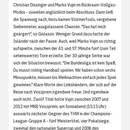
Christian Dissinger und Marko Vujin im Rückraum-Vollgas-
Modus - zuweilen unglücklich beim Abschluss. Dann ließ
die Spannung nach, hinzu kamen Stürmerfouls, vergebene
Siebenmeter, ausgelassene Chancen. "Das hat mich
geärgert", so Gislason. Weniger Grund dazu hatte der
Isländer nach der Pause. Auch, weil Marko Vujin so richtig
aufspielte, zwischen der 43. und 57. Minute fünf (zum Teil
sehenswerte) Tore erzielte. Der 30-jährige Serbe war
sich der Situation bewusst: "Die Bundesliga ist kein Spaß,
Du musst richtig Handball spielen. Wir haben schon sechs
Minuspunkte, müssen bis Weihnachten einfach jedes Spiel
gewinnen." Klare Worte des Linkshänders, der sich auf die
Reise nach Veszprem irgendwie freue. Und irgendwie
auch nicht. Zwölf Titel holte Vujin zwischen 2007 und
2012 mit MKB Veszprem, am Sonnabend (15.15 Uhr)
auswärts nächster Gegner des THW in der Champions-
League-Gruppe A - fünf Meistertitel, vier Pokalsiege,
zweimal den nationalen Supercup und 2008 den