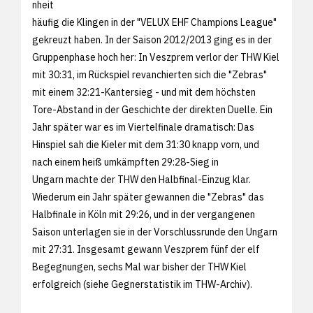
nheit
häufig die Klingen in der "VELUX EHF Champions League"
gekreuzt haben. In der Saison 2012/2013 ging es in der
Gruppenphase hoch her: In Veszprem verlor der THW Kiel
mit
30:31, im Rückspiel revanchierten sich die "Zebras"
mit einem
32:21-Kantersieg - und mit dem höchsten
Tore-Abstand in der Geschichte der direkten Duelle. Ein
Jahr später war es im Viertelfinale dramatisch: Das
Hinspiel sah die Kieler mit dem
31:30 knapp vorn, und
nach einem heiß umkämpften
29:28-Sieg in
Ungarn machte der THW den Halbfinal-Einzug klar.
Wiederum ein Jahr später gewannen die "Zebras" das
Halbfinale in Köln mit
29:26, und in der vergangenen
Saison unterlagen sie in der Vorschlussrunde den Ungarn
mit
27:31. Insgesamt gewann Veszprem fünf der elf
Begegnungen, sechs Mal war bisher der THW Kiel
erfolgreich (siehe
Gegnerstatistik im THW-Archiv).