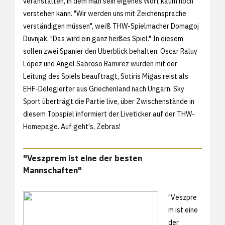
veranstalten, in dem man sein eigenes Wort kaum noch
verstehen kann. "Wir werden uns mit Zeichensprache
verständigen müssen", weiß THW-Spielmacher Domagoj
Duvnjak. "Das wird ein ganz heißes Spiel." In diesem
sollen zwei Spanier den Überblick behalten: Oscar Raluy
Lopez und Angel Sabroso Ramirez wurden mit der
Leitung des Spiels beauftragt, Sotiris Migas reist als
EHF-Delegierter aus Griechenland nach Ungarn. Sky
Sport überträgt die Partie live, über Zwischenstände in
diesem Topspiel informiert der Liveticker auf der THW-
Homepage. Auf geht's, Zebras!
"Veszprem ist eine der besten
Mannschaften"
"Veszpre
m ist eine
der