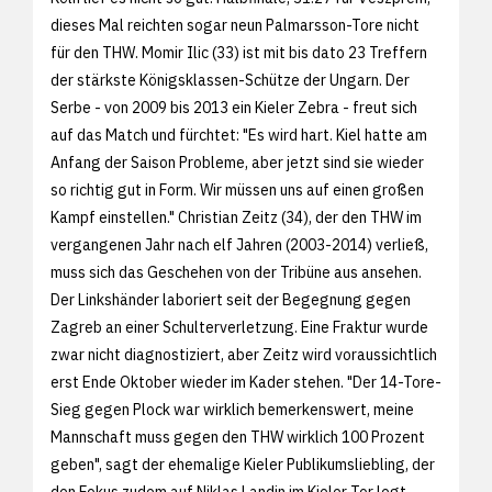
dieses Mal reichten sogar neun Palmarsson-Tore nicht
für den THW. Momir Ilic (33) ist mit bis dato 23 Treffern
der stärkste Königsklassen-Schütze der Ungarn. Der
Serbe - von 2009 bis 2013 ein Kieler Zebra - freut sich
auf das Match und fürchtet: "Es wird hart. Kiel hatte am
Anfang der Saison Probleme, aber jetzt sind sie wieder
so richtig gut in Form. Wir müssen uns auf einen großen
Kampf einstellen." Christian Zeitz (34), der den THW im
vergangenen Jahr nach elf Jahren (2003-2014) verließ,
muss sich das Geschehen von der Tribüne aus ansehen.
Der Linkshänder laboriert seit der Begegnung gegen
Zagreb an einer Schulterverletzung. Eine Fraktur wurde
zwar nicht diagnostiziert, aber Zeitz wird voraussichtlich
erst Ende Oktober wieder im Kader stehen. "Der 14-Tore-
Sieg gegen Plock war wirklich bemerkenswert, meine
Mannschaft muss gegen den THW wirklich 100 Prozent
geben", sagt der ehemalige Kieler Publikumsliebling, der
den Fokus zudem auf Niklas Landin im Kieler Tor legt.