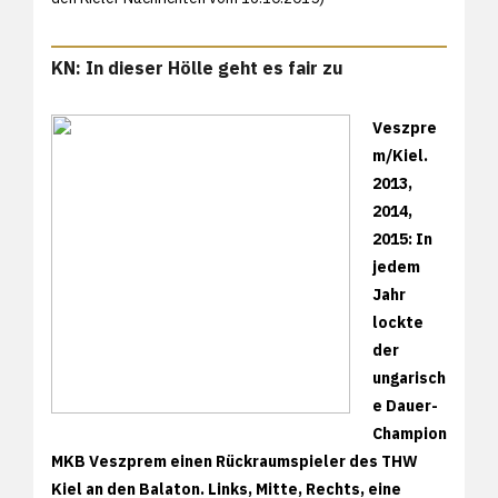
KN: In dieser Hölle geht es fair zu
Veszpre
m/Kiel.
2013,
2014,
2015: In
jedem
Jahr
lockte
der
ungarisch
e Dauer-
Champion
MKB Veszprem einen Rückraumspieler des THW
Kiel an den Balaton. Links, Mitte, Rechts, eine