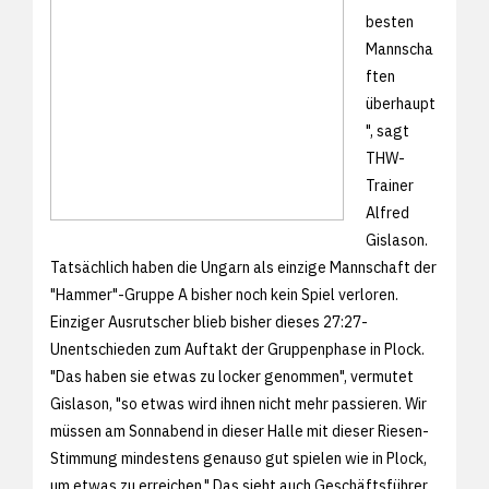
besten
Mannscha
ften
überhaupt
", sagt
THW-
Trainer
Alfred
Gislason.
Tatsächlich haben die Ungarn als einzige Mannschaft der
"Hammer"-Gruppe A bisher noch kein Spiel verloren.
Einziger Ausrutscher blieb bisher dieses 27:27-
Unentschieden zum Auftakt der Gruppenphase in Plock.
"Das haben sie etwas zu locker genommen", vermutet
Gislason, "so etwas wird ihnen nicht mehr passieren. Wir
müssen am Sonnabend in dieser Halle mit dieser Riesen-
Stimmung mindestens genauso gut spielen wie in Plock,
um etwas zu erreichen." Das sieht auch Geschäftsführer