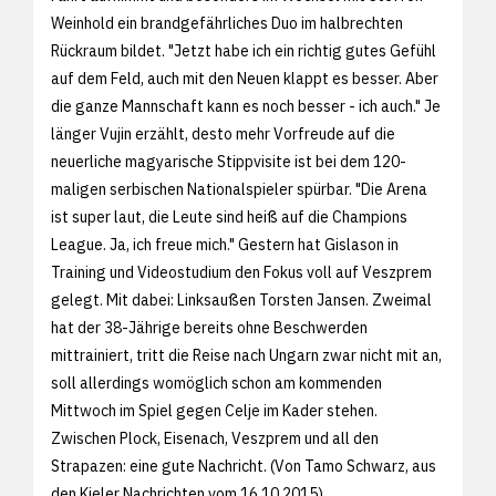
Weinhold ein brandgefährliches Duo im halbrechten
Rückraum bildet. "Jetzt habe ich ein richtig gutes Gefühl
auf dem Feld, auch mit den Neuen klappt es besser. Aber
die ganze Mannschaft kann es noch besser - ich auch." Je
länger Vujin erzählt, desto mehr Vorfreude auf die
neuerliche magyarische Stippvisite ist bei dem 120-
maligen serbischen Nationalspieler spürbar. "Die Arena
ist super laut, die Leute sind heiß auf die Champions
League. Ja, ich freue mich." Gestern hat Gislason in
Training und Videostudium den Fokus voll auf Veszprem
gelegt. Mit dabei: Linksaußen Torsten Jansen. Zweimal
hat der 38-Jährige bereits ohne Beschwerden
mittrainiert, tritt die Reise nach Ungarn zwar nicht mit an,
soll allerdings womöglich schon am kommenden
Mittwoch im Spiel gegen Celje im Kader stehen.
Zwischen Plock, Eisenach, Veszprem und all den
Strapazen: eine gute Nachricht. (Von Tamo Schwarz, aus
den
Kieler Nachrichten vom 16.10.2015)