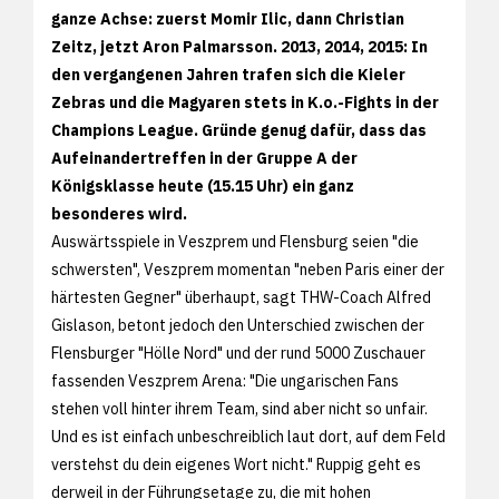
ganze Achse: zuerst Momir Ilic, dann Christian
Zeitz, jetzt Aron Palmarsson. 2013, 2014, 2015: In
den vergangenen Jahren trafen sich die Kieler
Zebras und die Magyaren stets in K.o.-Fights in der
Champions League. Gründe genug dafür, dass das
Aufeinandertreffen in der Gruppe A der
Königsklasse heute (15.15 Uhr) ein ganz
besonderes wird.
Auswärtsspiele in Veszprem und Flensburg seien "die
schwersten", Veszprem momentan "neben Paris einer der
härtesten Gegner" überhaupt, sagt THW-Coach Alfred
Gislason, betont jedoch den Unterschied zwischen der
Flensburger "Hölle Nord" und der rund 5000 Zuschauer
fassenden Veszprem Arena: "Die ungarischen Fans
stehen voll hinter ihrem Team, sind aber nicht so unfair.
Und es ist einfach unbeschreiblich laut dort, auf dem Feld
verstehst du dein eigenes Wort nicht." Ruppig geht es
derweil in der Führungsetage zu, die mit hohen