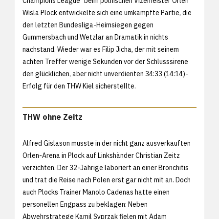
Champions League" beim polnischen Vizemeister Orlen
Wisla Plock entwickelte sich eine umkämpfte Partie, die
den letzten Bundesliga-Heimsiegen gegen
Gummersbach und Wetzlar an Dramatik in nichts
nachstand. Wieder war es Filip Jicha, der mit seinem
achten Treffer wenige Sekunden vor der Schlusssirene
den glücklichen, aber nicht unverdienten 34:33 (14:14)-
Erfolg für den THW Kiel sicherstellte.
THW ohne Zeitz
Alfred Gislason musste in der nicht ganz ausverkauften
Orlen-Arena in Plock auf Linkshänder Christian Zeitz
verzichten. Der 32-Jährige laboriert an einer Bronchitis
und trat die Reise nach Polen erst gar nicht mit an. Doch
auch Plocks Trainer Manolo Cadenas hatte einen
personellen Engpass zu beklagen: Neben
Abwehrstratege Kamil Syprzak fielen mit Adam