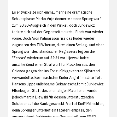
Es entwickelte sich einmal mehr eine dramatische
Schlussphase: Marko Vujin donnerte seinen Sprungwurf
zum 30:30-Ausgleich in den Winkel, doch Jurkiewicz
tankte sich auf der Gegenseite durch - Plock war wieder
vorne. Doch Aron Palmarsson riss das Ruder wieder
zugunsten des THW herum, durch einen Schlag- und einen
Sprungwurf des isländischen Regisseurs legten die
"Zebras" wiederum auf 32:31 vor. Lijewski holte
anschließend einen Strafwurf für Plock heraus, den
Ghionea gegen den ins Tor zurückgekehrten Sjöstrand
verwandelte. Beim nächsten Kieler Angriff machte Toft
Hansens Lippe unliebsame Bekanntschaft mit Jurkiewicz'
Ellenbogen. Statt des ehemaligen Madrilenen wurde
jedoch Marcin Lijewski für dessen unterstützenden
Schubser auf die Bank geschickt. Vorteil Kiel? Mitnichten,
denn Sprenger unterlief ein fataler Fehlpass, den
ausgerechnet Jurkiewicz per Gegenstoß zum 33:32