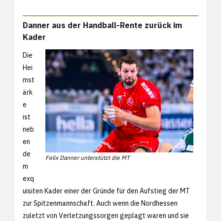
Danner aus der Handball-Rente zurück im
Kader
Die
Hei
mst
ärk
e
ist
neb
en
de
Felix Danner unterstützt die MT
m
exq
uisiten Kader einer der Gründe für den Aufstieg der MT
zur Spitzenmannschaft. Auch wenn die Nordhessen
zuletzt von Verletzungssorgen geplagt waren und sie