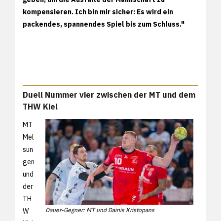
kompensieren. Ich bin mir sicher: Es wird ein
packendes, spannendes Spiel bis zum Schluss."
Duell Nummer vier zwischen der MT und dem
THW Kiel
MT
Mel
sun
gen
und
der
TH
Dauer-Gegner: MT und Dainis Kristopans
W