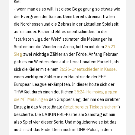
Kiel
- wenn man es so will, ist diese Begegnung so etwas wie
der Evergreen der Saison. Denn bereits dreimal trafen
die Nordhessen und die Zebras in der aktuellen Spielzeit
aufeinander. Bisher steht es unentschieden: In der
"stärksten Liga der Welt" stürmten die Melsunger im
September die Wunderino Arena, holten mit dem
25:21-
Sieg
zwei wichtige Zähler an der Förde. Anfang Februar
gab es ein Wiedersehen auf internationalem Parkett, als
sich die Kieler mit einem
26:26-Unentschieden in Kassel
einen wichtigen Zähler in der Hauptrunde der EHF
European League erkämpften. In dieser holte sich der
THW Kiel durch einen deutlichen
35:24-Heimsieg gegen
die MT Melsungen
den Gruppensieg, der ihm den direkten
Einzug in das Viertelfinale (
jetzt bereits Tickets sichern!
)
bescherte. Die DAIKIN HBL-Partie am Samstag ist nun
also Spiel vier dieser Serie. Und möglicherweise ist das
noch nicht das Ende. Denn auch im DHB-Pokal, in dem