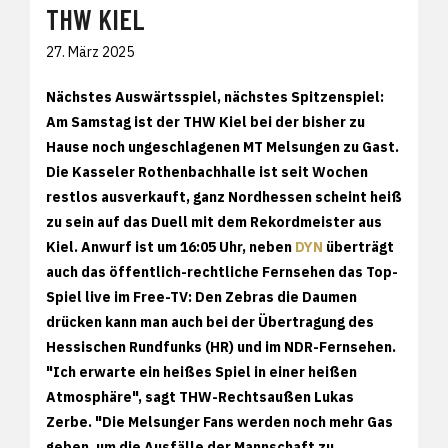
THW KIEL
27. März 2025
Nächstes Auswärtsspiel, nächstes Spitzenspiel:
Am Samstag ist der THW Kiel bei der bisher zu
Hause noch ungeschlagenen MT Melsungen zu Gast.
Die Kasseler Rothenbachhalle ist seit Wochen
restlos ausverkauft, ganz Nordhessen scheint heiß
zu sein auf das Duell mit dem Rekordmeister aus
Kiel. Anwurf ist um 16:05 Uhr, neben
DYN
überträgt
auch das öffentlich-rechtliche Fernsehen das Top-
Spiel live im Free-TV: Den Zebras die Daumen
drücken kann man auch bei der Übertragung des
Hessischen Rundfunks (HR) und im NDR-Fernsehen.
"Ich erwarte ein heißes Spiel in einer heißen
Atmosphäre", sagt THW-Rechtsaußen Lukas
Zerbe. "Die Melsunger Fans werden noch mehr Gas
geben, um die Ausfälle der Mannschaft zu