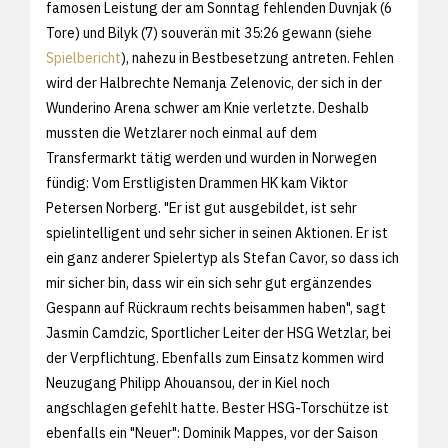
famosen Leistung der am Sonntag fehlenden Duvnjak (6
Tore) und Bilyk (7) souverän mit 35:26 gewann (siehe
Spielbericht
), nahezu in Bestbesetzung antreten. Fehlen
wird der Halbrechte Nemanja Zelenovic, der sich in der
Wunderino Arena schwer am Knie verletzte. Deshalb
mussten die Wetzlarer noch einmal auf dem
Transfermarkt tätig werden und wurden in Norwegen
fündig: Vom Erstligisten Drammen HK kam Viktor
Petersen Norberg. "Er ist gut ausgebildet, ist sehr
spielintelligent und sehr sicher in seinen Aktionen. Er ist
ein ganz anderer Spielertyp als Stefan Cavor, so dass ich
mir sicher bin, dass wir ein sich sehr gut ergänzendes
Gespann auf Rückraum rechts beisammen haben", sagt
Jasmin Camdzic, Sportlicher Leiter der HSG Wetzlar, bei
der Verpflichtung. Ebenfalls zum Einsatz kommen wird
Neuzugang Philipp Ahouansou, der in Kiel noch
angschlagen gefehlt hatte. Bester HSG-Torschütze ist
ebenfalls ein "Neuer": Dominik Mappes, vor der Saison