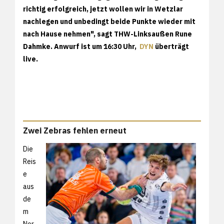
richtig erfolgreich, jetzt wollen wir in Wetzlar
nachlegen und unbedingt beide Punkte wieder mit
nach Hause nehmen", sagt THW-Linksaußen Rune
Dahmke. Anwurf ist um 16:30 Uhr,
DYN
überträgt
live.
Zwei Zebras fehlen erneut
Die
Reis
e
aus
de
m
Nor