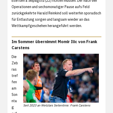
Ellefsen á Skipagötu (22) richten müssen. Der nach vier
Operationen und sechsmonatiger Pause aufs Feld
zurückgekehrte Harald Reinkind soll weiterhin sporadisch
für Entlastung sorgen und langsam wieder an das
Wettkampfgeschehen herangeführt werden.
Im Sommer übernimmt Momir Ilic von Frank
Carstens
Die
Zeb
ras
tref
fen
am
Son
nta
Seit 2023 an Wetzlars Seitenlinie: Frank Carstens
g