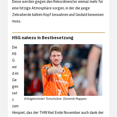
Diese werden gegen den Rekordmeister einmal mehr für
eine hitzige Atmosphäre sorgen, in der die junge
Zebraherde kühlen Kopf bewahren und Geduld beweisen
muss.
HSG nahezu in Bestbesetzung
Die
HS
G
wir
d im
Ge
gen
sat
Erfolgreichster Torschütze: Dominik Mappes
z
zum
Hinspiel, das der THW Kiel Ende November auch dank der