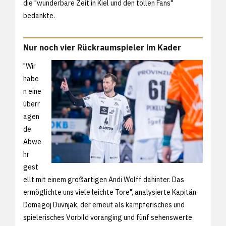
die "wunderbare Zeit in Kiel und den tollen Fans"
bedankte.
Nur noch vier Rückraumspieler im Kader
"Wir
habe
n eine
überr
agen
de
Abwe
hr
gest
ellt mit einem großartigen Andi Wolff dahinter. Das
ermöglichte uns viele leichte Tore", analysierte Kapitän
Domagoj Duvnjak, der erneut als kämpferisches und
spielerisches Vorbild voranging und fünf sehenswerte