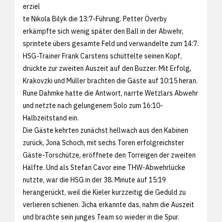
erziel
te Nikola Bilyk die 13:7-Führung. Petter Överby
erkämpfte sich wenig später den Ball in der Abwehr,
sprintete übers gesamte Feld und verwandelte zum 14:7.
HSG-Trainer Frank Carstens schüttelte seinen Kopf,
drückte zur zweiten Auszeit auf den Buzzer. Mit Erfolg,
Krakovzki und Müller brachten die Gäste auf 10:15 heran.
Rune Dahmke hatte die Antwort, narrte Wetzlars Abwehr
und netzte nach gelungenem Solo zum 16:10-
Halbzeitstand ein.
Die Gäste kehrten zunächst hellwach aus den Kabinen
zurück, Jona Schoch, mit sechs Toren erfolgreichster
Gäste-Torschütze, eröffnete den Torreigen der zweiten
Hälfte. Und als Stefan Cavor eine THW-Abwehrlücke
nutzte, war die HSG in der 38. Minute auf 15:19
herangerückt, weil die Kieler kurzzeitig die Geduld zu
verlieren schienen. Jicha erkannte das, nahm die Auszeit
und brachte sein junges Team so wieder in die Spur.