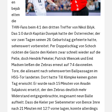
en
bejub
elten
die
THW-Fans beim 4:1 den dritten Treffer von Nikol Bilyk.
Das 1:0 durch Kapitän Duvnjak hatte der Österreicher, der
vor zwei Tagen seinen 28. Geburtstag gefeierte hatte,
sehenswert vorbereitet. Per Doppelschlag von Schoch
rückten die Gäste den Kielern zwar schnell wieder auf die
Pelle, doch Hendrik Pekeler, Patrick Wiencek und Emil
Madsen ließen die Zebras erneut auf 7:4 davoneilen.
Tore, die allesamt nach sehenswerten Ballpassagen im
HSG-Tor landeten. Dort hatte Till Klimpke keinen guten
Tag erwischt: Er wurde nach 15 Minuten von Anadin
Suljakovic ersetzt, der den Zebras deutlich mehr
Widerstand entgegenbrachte, insgesamt neun Bälle
aufhielt. Dass die Kieler per Siebenmeter von Bence Imre
nach 21 Minuten mit 12:7 vorne lagen, konnte allerdings