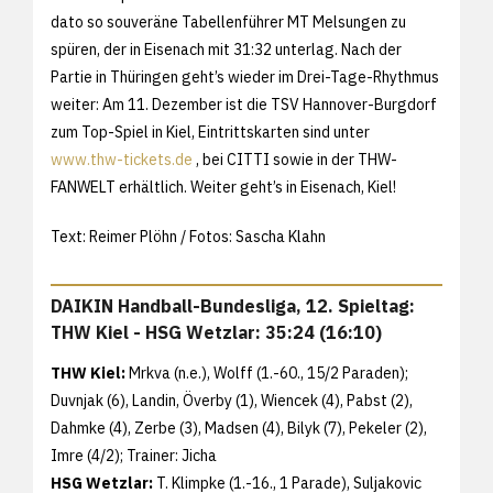
dato so souveräne Tabellenführer MT Melsungen zu
spüren, der in Eisenach mit 31:32 unterlag. Nach der
Partie in Thüringen geht’s wieder im Drei-Tage-Rhythmus
weiter: Am 11. Dezember ist die TSV Hannover-Burgdorf
zum Top-Spiel in Kiel, Eintrittskarten sind unter
www.thw-tickets.de
, bei CITTI sowie in der THW-
FANWELT erhältlich. Weiter geht’s in Eisenach, Kiel!
Text: Reimer Plöhn / Fotos: Sascha Klahn
DAIKIN Handball-Bundesliga, 12. Spieltag:
THW Kiel - HSG Wetzlar: 35:24 (16:10)
THW Kiel:
Mrkva (n.e.), Wolff (1.-60., 15/2 Paraden);
Duvnjak (6), Landin, Överby (1), Wiencek (4), Pabst (2),
Dahmke (4), Zerbe (3), Madsen (4), Bilyk (7), Pekeler (2),
Imre (4/2); Trainer: Jicha
HSG Wetzlar:
T. Klimpke (1.-16., 1 Parade), Suljakovic