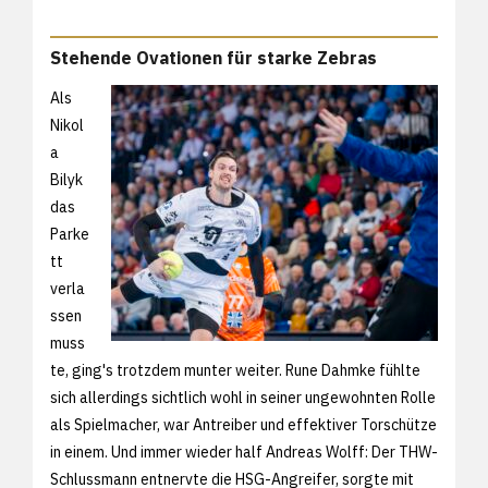
Stehende Ovationen für starke Zebras
Als
Nikol
a
Bilyk
das
Parke
tt
verla
ssen
muss
te, ging's trotzdem munter weiter. Rune Dahmke fühlte
sich allerdings sichtlich wohl in seiner ungewohnten Rolle
als Spielmacher, war Antreiber und effektiver Torschütze
in einem. Und immer wieder half Andreas Wolff: Der THW-
Schlussmann entnervte die HSG-Angreifer, sorgte mit