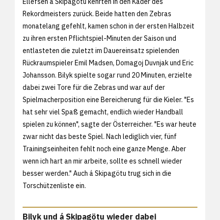
Ellefsen á Skipagötu kehrten in den Kader des
Rekordmeisters zurück. Beide hatten den Zebras
monatelang gefehlt, kamen schon in der ersten Halbzeit
zu ihren ersten Pflichtspiel-Minuten der Saison und
entlasteten die zuletzt im Dauereinsatz spielenden
Rückraumspieler Emil Madsen, Domagoj Duvnjak und Eric
Johansson. Bilyk spielte sogar rund 20 Minuten, erzielte
dabei zwei Tore für die Zebras und war auf der
Spielmacherposition eine Bereicherung für die Kieler. "Es
hat sehr viel Spaß gemacht, endlich wieder Handball
spielen zu können", sagte der Österreicher. "Es war heute
zwar nicht das beste Spiel. Nach lediglich vier, fünf
Trainingseinheiten fehlt noch eine ganze Menge. Aber
wenn ich hart an mir arbeite, sollte es schnell wieder
besser werden." Auch á Skipagötu trug sich in die
Torschützenliste ein.
Bilyk und á Skipagötu wieder dabei