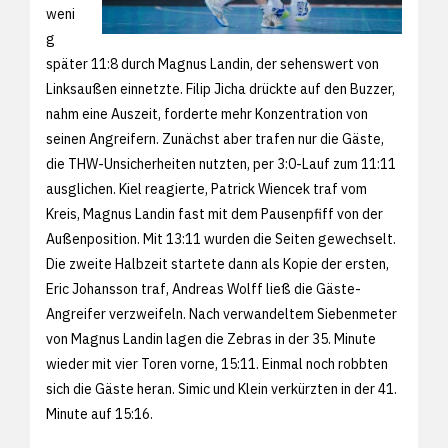
weni
g
später 11:8 durch Magnus Landin, der sehenswert von
Linksaußen einnetzte. Filip Jicha drückte auf den Buzzer,
nahm eine Auszeit, forderte mehr Konzentration von
seinen Angreifern. Zunächst aber trafen nur die Gäste,
die THW-Unsicherheiten nutzten, per 3:0-Lauf zum 11:11
ausglichen. Kiel reagierte, Patrick Wiencek traf vom
Kreis, Magnus Landin fast mit dem Pausenpfiff von der
Außenposition. Mit 13:11 wurden die Seiten gewechselt.
Die zweite Halbzeit startete dann als Kopie der ersten,
Eric Johansson traf, Andreas Wolff ließ die Gäste-
Angreifer verzweifeln. Nach verwandeltem Siebenmeter
von Magnus Landin lagen die Zebras in der 35. Minute
wieder mit vier Toren vorne, 15:11. Einmal noch robbten
sich die Gäste heran. Simic und Klein verkürzten in der 41.
Minute auf 15:16.