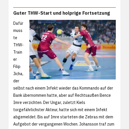
Guter THW-Start und holprige Fortsetzung
Dafür
muss
te
THW-
Train
er
Filip
Jicha,
der
selbst nach einem Infekt wieder das Kommando auf der
Bank übernommen hatte, aber auf Rechtsaußen Bence
Imre verzichten. Der Ungar, zuletzt Kiels
torgefährlichster Akteur, hatte sich mit einem Infekt
abgemeldet. Bis auf Imre starteten die Zebras mit dem
Aufgebot der vergangenen Wochen. Johansson traf zum