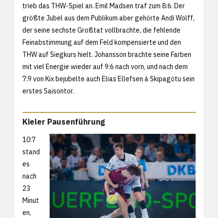
trieb das THW-Spiel an. Emil Madsen traf zum 8:6. Der
größte Jubel aus dem Publikum aber gehörte Andi Wolff,
der seine sechste Großtat vollbrachte, die fehlende
Feinabstimmung auf dem Feld kompensierte und den
THW auf Siegkurs hielt. Johansson brachte seine Farben
mit viel Energie wieder auf 9:6 nach vorn, und nach dem
7:9 von Kix bejubelte auch Elias Ellefsen á Skipagötu sein
erstes Saisontor.
Kieler Pausenführung
10:7
stand
es
nach
23
Minut
en,