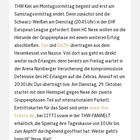
THW Kiel am Montagvormittag beginnt und erst am
Samstagvormittag endet. Denn zunächst sind die
Schwarz-Weißen am Dienstag (20:45 Uhr) in der EHF
European League gefordert. Beim HC Nexe wollen sie die
Hinrunde der Gruppenphase mit einem weiteren Erfolg
abschließen.
Dyn
und
DAZN
übertragen aus dem
Hexenkessel von Nasice. Von dort aus geht es direkt
weiter nach Erlangen, denn bereits am Freitag wartet in
der Arena Nürnberger Versicherung die kompromisslose
Defensive des HC Erlangen auf die Zebras. Anwurf ist um
20:30 Uhr, Dyn überträgt live. Am Dienstag, 29. Oktober,
startet mit dem Heimspiel gegen Nexe der zweite
Gruppenphasen-Teil auf internationalem Parkett.
Eintrittskarten für das Spiel sind unter
www.thw-
tickets.de
, bei CITTI sowie in der THW-FANWELT
erhältlich, die Spieltag ihre Tageskasse von 10 Uhr bis
zum Anpfiff durchgehend geöffnet hat. Weiter geht’s
beim HC Nexe, Kiel!