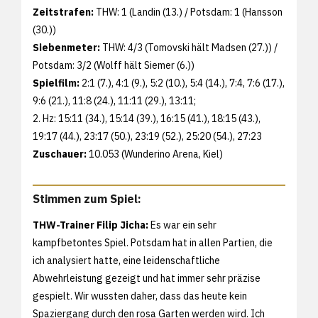
Zeitstrafen:
THW: 1 (Landin (13.) / Potsdam: 1 (Hansson
(30.))
Siebenmeter:
THW: 4/3 (Tomovski hält Madsen (27.)) /
Potsdam: 3/2 (Wolff hält Siemer (6.))
Spielfilm:
2:1 (7.), 4:1 (9.), 5:2 (10.), 5:4 (14.), 7:4, 7:6 (17.),
9:6 (21.), 11:8 (24.), 11:11 (29.), 13:11;
2. Hz: 15:11 (34.), 15:14 (39.), 16:15 (41.), 18:15 (43.),
19:17 (44.), 23:17 (50.), 23:19 (52.), 25:20 (54.), 27:23
Zuschauer:
10.053 (Wunderino Arena, Kiel)
Stimmen zum Spiel:
THW-Trainer Filip Jicha:
Es war ein sehr
kampfbetontes Spiel. Potsdam hat in allen Partien, die
ich analysiert hatte, eine leidenschaftliche
Abwehrleistung gezeigt und hat immer sehr präzise
gespielt. Wir wussten daher, dass das heute kein
Spaziergang durch den rosa Garten werden wird. Ich