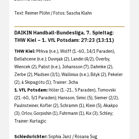
Text: Reimer Plöhn / Fotos: Sascha Klahn
DAIKIN Handball-Bundesliga, 7. Spieltag:
THW Kiel – 1. VfL Potsdam: 27:23 (13:11)
THW Kiel:
Mrkva (n.e.), Wolff (1.-60., 14/1 Paraden),
Bellahcene (n.e.); Duvnjak (2), Landin (4/2), Överby,
Wiencek (2), Pabst (n.e.), Johansson (7), Dahmke (2),
Zerbe (2), Madsen (3/1), Wallinius (n.e.), Bilyk (2), Pekeler
(2), á Skipagötu (1); Trainer: Jicha
1. VfL Potsdam:
Höler (1.-21., 5 Paraden), Tomovski
(21.-60., 5/1 Paraden); Hansson, Simic (5), Siemer (2/2),
Paulnsteiner, Kofler (2), Schramm (1), Klein (5), Akakpo
(3), Orlov, Gorpishin (1), Fuhrmann (1), Kix (3), Schley;
Trainer: Kurtagic
Schiedsrichter:
Sophia Janz / Rosana Sug