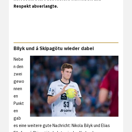
Respekt abverlangte.
Bilyk und á Skipagötu wieder dabei
Nebe
n den
zwei
gewo
nnen
en
Punkt
en
gab
es eine weitere gute Nachricht: Nikola Bilyk und Elias